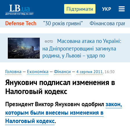
Підтримати
УКР
Defense Tech
“30 років гривні”
Фінансова грамо
Масована атака по Україні:
ФОТО
на Дніпропетровщині загинула
родина, у Львові – удар по
багатоповерхівках
(доповнюється)
Головна
—
Економіка
—
Фінанси
—
4 серпня 2011
, 16:30
Янукович подписал изменения в
Налоговый кодекс
Президент Виктор Янукович одобрил
закон,
которым были внесены изменения в
Налоговый кодекс
.