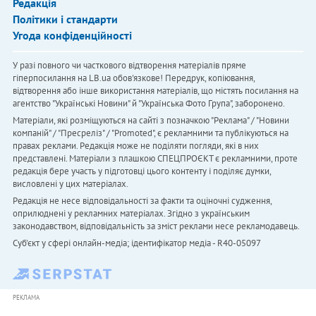
Редакція
Політики і стандарти
Угода конфіденційності
У разі повного чи часткового відтворення матеріалів пряме
гіперпосилання на LB.ua обов'язкове! Передрук, копіювання,
відтворення або інше використання матеріалів, що містять посилання на
агентство "Українськi Новини" й "Українська Фото Група", заборонено.
Матеріали, які розміщуються на сайті з позначкою "Реклама" / "Новини
компаній" / "Пресреліз" / "Promoted", є рекламними та публікуються на
правах реклами. Редакція може не поділяти погляди, які в них
представлені. Матеріали з плашкою СПЕЦПРОЄКТ є рекламними, проте
редакція бере участь у підготовці цього контенту і поділяє думки,
висловлені у цих матеріалах.
Редакція не несе відповідальності за факти та оціночні судження,
оприлюднені у рекламних матеріалах. Згідно з українським
законодавством, відповідальність за зміст реклами несе рекламодавець.
Cуб'єкт у сфері онлайн-медіа; ідентифікатор медіа - R40-05097
РЕКЛАМА