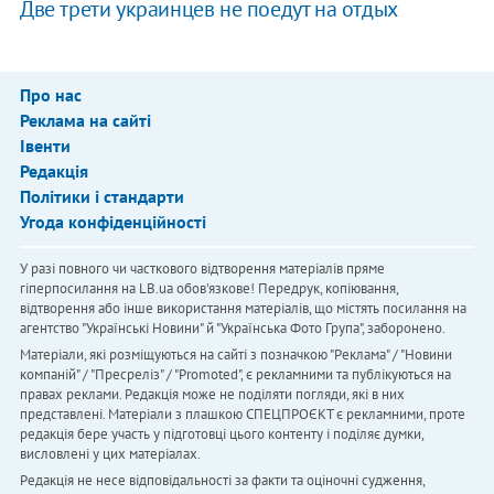
Две трети украинцев не поедут на отдых
Про нас
Реклама на сайті
Івенти
Редакція
Політики і стандарти
Угода конфіденційності
У разі повного чи часткового відтворення матеріалів пряме
гіперпосилання на LB.ua обов'язкове! Передрук, копіювання,
відтворення або інше використання матеріалів, що містять посилання на
агентство "Українськi Новини" й "Українська Фото Група", заборонено.
Матеріали, які розміщуються на сайті з позначкою "Реклама" / "Новини
компаній" / "Пресреліз" / "Promoted", є рекламними та публікуються на
правах реклами. Редакція може не поділяти погляди, які в них
представлені. Матеріали з плашкою СПЕЦПРОЄКТ є рекламними, проте
редакція бере участь у підготовці цього контенту і поділяє думки,
висловлені у цих матеріалах.
Редакція не несе відповідальності за факти та оціночні судження,