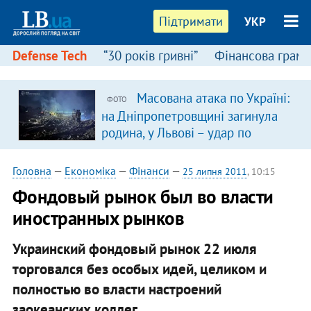
Підтримати
УКР
Defense Tech
“30 років гривні”
Фінансова грамо
Масована атака по Україні:
ФОТО
на Дніпропетровщині загинула
родина, у Львові – удар по
багатоповерхівках
(доповнюється)
Головна
—
Економіка
—
Фінанси
—
25 липня 2011
, 10:15
Фондовый рынок был во власти
иностранных рынков
Украинский фондовый рынок 22 июля
торговался без особых идей, целиком и
полностью во власти настроений
заокеанских коллег.