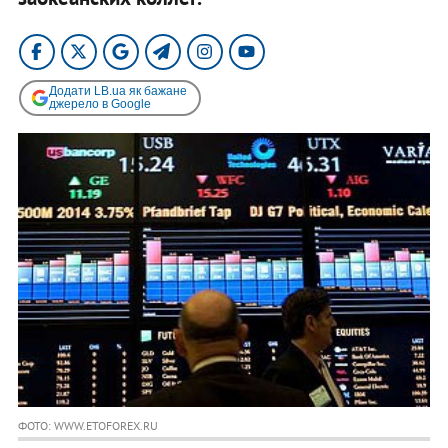
Додати LB.ua як бажане
джерело в Google
ФОТО: WWW.ETOFOREX.RU