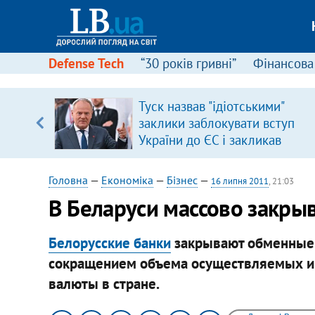
Defense Tech
“30 років гривні”
Фінансова
серця
Туск назвав "ідіотськими"
 кави
заклики заблокувати вступ
України до ЄС і закликав
припинити антиукраїнську
риторику
Головна
—
Економіка
—
Бізнес
—
16 липня 2011
, 21:03
В Беларуси массово закр
Белорусские банки
закрывают обменные 
сокращением объема осуществляемых и
валюты в стране.