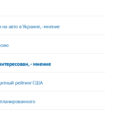
а авто в Украине, - мнение
ссию
нтересован, - мнение
едитный рейтинг США
запланированного