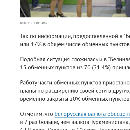
ФОТО: RFERL.ORG
Так по информации, предоставленной в "Б
или 17% в общем числе обменных пунктов
Подобная ситуация сложилась и в "Белинве
15 обменных пунктов из 70 (21,4%) пришл
Работу части обменных пунктов приостанов
планы по расширению своей сети в других
временно закрыты 20% обменных пунктов
Отметим, что
белорусская валюта обесцен
в 7 раз больше, чем валюта Туркменистана, в
62,8 раза - Украины, в 107 раз - Таджикиста