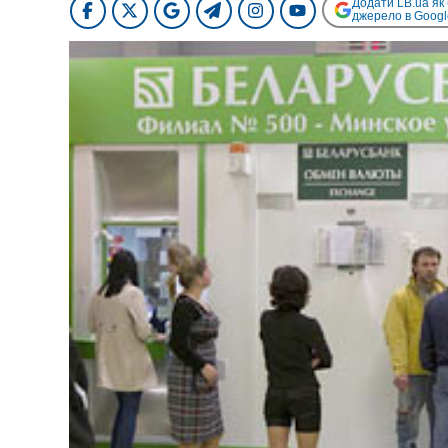
Додати LB.ua як
джерело в Googl