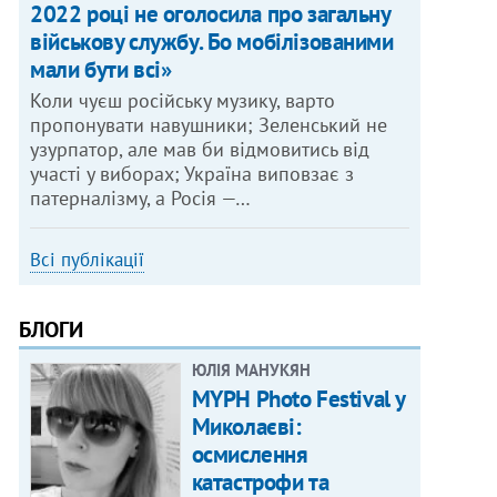
2022 році не оголосила про загальну
військову службу. Бо мобілізованими
мали бути всі»
Коли чуєш російську музику, варто
пропонувати навушники; Зеленський не
узурпатор, але мав би відмовитись від
участі у виборах; Україна виповзає з
патерналізму, а Росія —…
Всі публікації
БЛОГИ
ЮЛІЯ МАНУКЯН
MYPH Photo Festival у
Миколаєві:
осмислення
катастрофи та