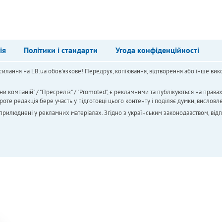
ія
Політики і стандарти
Угода конфіденційності
силання на LB.ua обов'язкове! Передрук, копіювання, відтворення або інше вико
ни компаній" / "Пресреліз" / "Promoted", є рекламними та публікуються на права
 редакція бере участь у підготовці цього контенту і поділяє думки, висловле
 оприлюднені у рекламних матеріалах. Згідно з українським законодавством, від