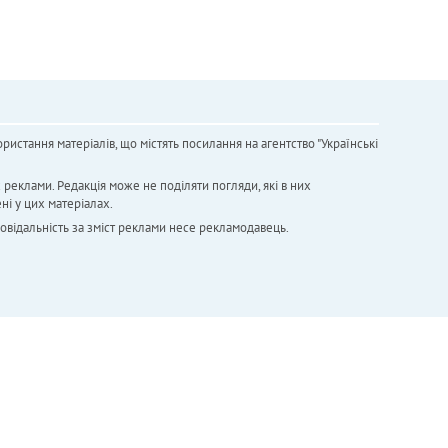
ристання матеріалів, що містять посилання на агентство "Українськi
х реклами. Редакція може не поділяти погляди, які в них
ні у цих матеріалах.
повідальність за зміст реклами несе рекламодавець.