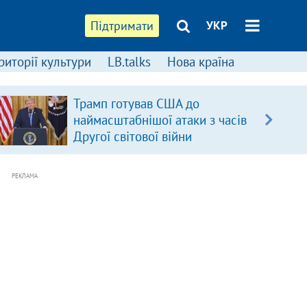
Підтримати
УКР
риторії культури
LB.talks
Нова країна
Трамп готував США до
наймасштабнішої атаки з часів
Другої світової війни
РЕКЛАМА