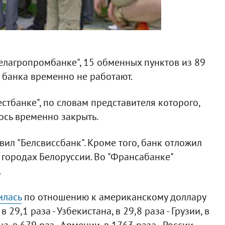
елагропромбанке", 15 обменных пунктов из 89
 банка временно не работают.
стбанке", по словам представителя которого,
ось временно закрыть.
ил "Белсвиссбанк". Кроме того, банк отложил
 городах Белоруссии. Во "Франсабанке"
.
илась
по отношению к американскому доллару
 29,1 раза - Узбекистана, в 29,8 раза - Грузии, в
на, в 679 раз - Армении, в 1763 раза - России.