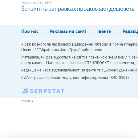
15 липня 2011, 19:00
Бензин на заправках продолжает дешеветь
Про нас
Реклама на сайті
Івенти
Редакц
У разі повного чи часткового відтворення матеріалів пряме гіперпо
Новини" й "Українська Фото Група", заборонено.
Матеріали, які розміщуються на сайті з позначкою "Реклама" / "Нови
представлені. Матеріали з плашкою СПЕЦПРОЄКТ є рекламними, проте
Редакція не несе відповідальності за факти та оціночні судження,
Cуб'єкт у сфері онлайн-медіа; ідентифікатор медіа - R40-05097
РЕКЛАМА