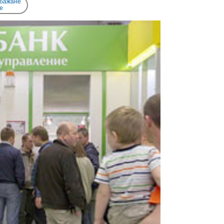
 бажане
e