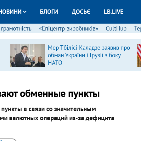
НОВИНИ
БЛОГИ
ДОСЬЄ
LB.LIVE
 грамотність
«Епіцентр виробників»
CultHub
Те
Мер Тбілісі Каладзе заявив про
обман України і Грузії з боку
НАТО
ывают обменные пункты
пункты в связи со значительным
ми валютных операций из-за дефицита