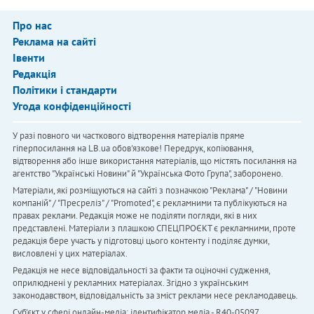
Про нас
Реклама на сайті
Івенти
Редакція
Політики і стандарти
Угода конфіденційності
У разі повного чи часткового відтворення матеріалів пряме
гіперпосилання на LB.ua обов'язкове! Передрук, копіювання,
відтворення або інше використання матеріалів, що містять посилання на
агентство "Українськi Новини" й "Українська Фото Група", заборонено.
Матеріали, які розміщуються на сайті з позначкою "Реклама" / "Новини
компаній" / "Пресреліз" / "Promoted", є рекламними та публікуються на
правах реклами. Редакція може не поділяти погляди, які в них
представлені. Матеріали з плашкою СПЕЦПРОЄКТ є рекламними, проте
редакція бере участь у підготовці цього контенту і поділяє думки,
висловлені у цих матеріалах.
Редакція не несе відповідальності за факти та оціночні судження,
оприлюднені у рекламних матеріалах. Згідно з українським
законодавством, відповідальність за зміст реклами несе рекламодавець.
Cуб'єкт у сфері онлайн-медіа; ідентифікатор медіа - R40-05097