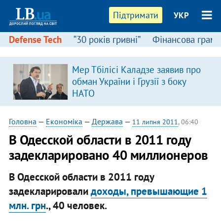
Підтримати
УКР
Defense Tech
“30 років гривні”
Фінансова грамо
Мер Тбілісі Каладзе заявив про
я
обман України і Грузії з боку
НАТО
Головна
—
Економіка
—
Держава
—
11 липня 2011
, 06:40
В Одесской области в 2011 году
задекларировано 40 миллионеров
В Одесской области в 2011 году
задекларировали
доходы, превышающие 1
млн. грн
., 40 человек.