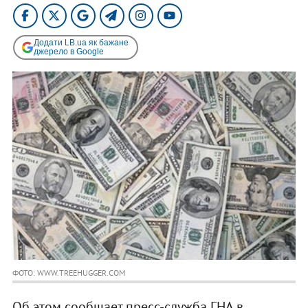
Додати LB.ua як бажане
джерело в Google
ФОТО: WWW.TREEHUGGER.COM
Об этом сообщает пресс-служба ГНА в