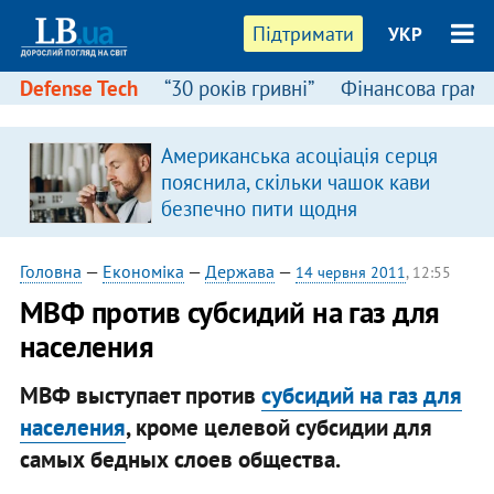
Підтримати
УКР
Defense Tech
“30 років гривні”
Фінансова грамо
Американська асоціація серця
пояснила, скільки чашок кави
безпечно пити щодня
Головна
—
Економіка
—
Держава
—
14 червня 2011
, 12:55
МВФ против субсидий на газ для
населения
МВФ выступает против
субсидий на газ для
населения
, кроме целевой субсидии для
самых бедных слоев общества.