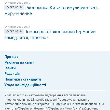
14 червня 2011, 10:59
Экономика Китая стимулирует весь
ЕКСКЛЮЗИВ
мир, - мнение​
14 червня 2011, 10:37
Темпы роста экономики Германии
ЕКСКЛЮЗИВ
замедлятся, - прогноз
Про нас
Реклама на сайті
Івенти
Редакція
Політики і стандарти
Угода конфіденційності
У разі повного чи часткового відтворення матеріалів пряме
гіперпосилання на LB.ua обов'язкове! Передрук, копіювання,
відтворення або інше використання матеріалів, що містять посилання на
агентство "Українськi Новини" й "Українська Фото Група", заборонено.