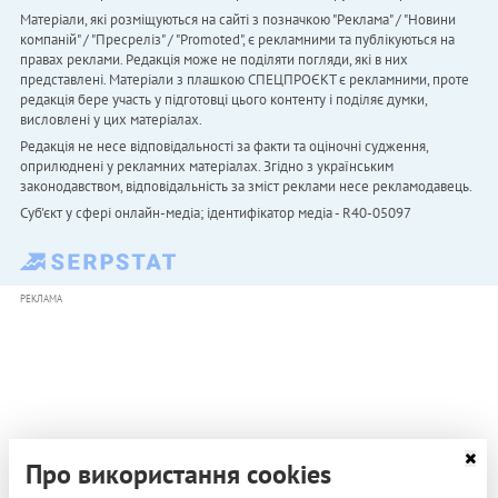
Матеріали, які розміщуються на сайті з позначкою "Реклама" / "Новини
компаній" / "Пресреліз" / "Promoted", є рекламними та публікуються на
правах реклами. Редакція може не поділяти погляди, які в них
представлені. Матеріали з плашкою СПЕЦПРОЄКТ є рекламними, проте
редакція бере участь у підготовці цього контенту і поділяє думки,
висловлені у цих матеріалах.
Редакція не несе відповідальності за факти та оціночні судження,
оприлюднені у рекламних матеріалах. Згідно з українським
законодавством, відповідальність за зміст реклами несе рекламодавець.
Cуб'єкт у сфері онлайн-медіа; ідентифікатор медіа - R40-05097
РЕКЛАМА
Про використання cookies