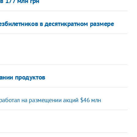
в 177 млн грн
езбилетников в десятикратном размере
ании продуктов
аработал на размещении акций $46 млн