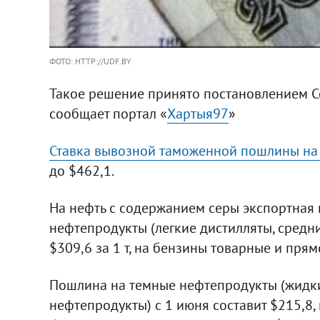
ФОТО: HTTP://UDF.BY
Такое решение принято постановлением С
сообщает портал «
Хартыя97
»
Ставка вывозной таможенной пошлины на 1
до $462,1.
На нефть с содержанием серы экспортная п
нефтепродукты (легкие дистилляты, средн
$309,6 за 1 т, на бензины товарные и прям
Пошлина на темные нефтепродукты (жидки
нефтепродукты) с 1 июня составит $215,8, 