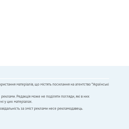
ристання матеріалів, що містять посилання на агентство "Українськi
х реклами. Редакція може не поділяти погляди, які в них
ні у цих матеріалах.
повідальність за зміст реклами несе рекламодавець.