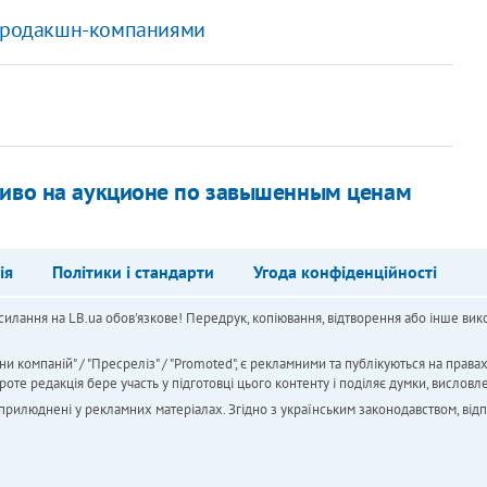
и продакшн-компаниями
пливо на аукционе по завышенным ценам
ія
Політики і стандарти
Угода конфіденційності
силання на LB.ua обов'язкове! Передрук, копіювання, відтворення або інше вико
ни компаній" / "Пресреліз" / "Promoted", є рекламними та публікуються на права
 редакція бере участь у підготовці цього контенту і поділяє думки, висловле
 оприлюднені у рекламних матеріалах. Згідно з українським законодавством, від