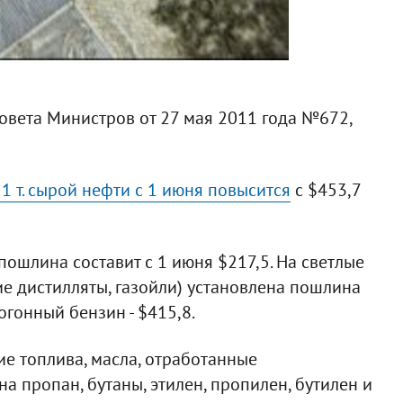
овета Министров от 27 мая 2011 года №672,
 т. сырой нефти с 1 июня повысится
с $453,7
ошлина составит с 1 июня $217,5. На светлые
ие дистилляты, газойли) установлена пошлина
огонный бензин - $415,8.
е топлива, масла, отработанные
на пропан, бутаны, этилен, пропилен, бутилен и