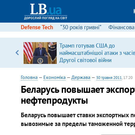
Defense Tech
“30 років гривні”
Фінансова
Трамп готував США до
, є
наймасштабнішої атаки з часі
Другої світової війни
Головна
—
Економіка
—
Держава
—
30 травня 2011
, 17:20
​Беларусь повышает экспо
нефтепродукты
Беларусь повышает ставки экспортных п
вывозимые за пределы таможенной терр