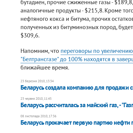
бутадиен, прочие сжиженные газы - $189,8
аналогичные продукты - $215,8. Кроме тог
нефтяного кокса и битума, прочих остатко
полученных из битуминозных пород, будет р
$309,6.
Напомним, что
переговоры по увеличению 
"Белтрансгазе" до 100% находятся в заве
ближайшее время.
23 березня 2010, 13:34
Беларусь создала компанию для продажи с
23 червня 2010, 11:45
Беларусь рассчиталась за майский газ, - "Га
08 листопада 2010, 17:36
Беларусь прокачает первую партию нефти