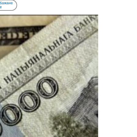
 бажане
e