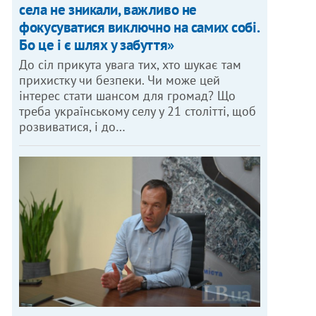
села не зникали, важливо не
фокусуватися виключно на самих собі.
Бо це і є шлях у забуття»
До сіл прикута увага тих, хто шукає там
прихистку чи безпеки. Чи може цей
інтерес стати шансом для громад? Що
треба українському селу у 21 столітті, щоб
розвиватися, і до…