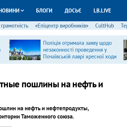
НОВИНИ
БЛОГИ
ДОСЬЄ
LB.LIVE
 грамотність
«Епіцентр виробників»
CultHub
Те
Поліція отримала заяву щодо
в
незаконності проведення у
Почаївській лаврі хресної ходи
ртные пошлины на нефть и
ошлин на нефть и нефтепродукты,
итории Таможенного союза.