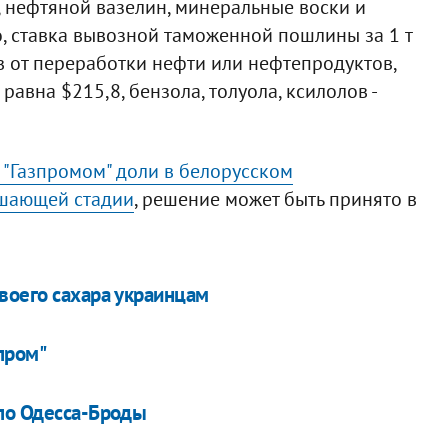
, нефтяной вазелин, минеральные воски и
о, ставка вывозной таможенной пошлины за 1 т
в от переработки нефти или нефтепродуктов,
авна $215,8, бензола, толуола, ксилолов -
"Газпромом" доли в белорусском
ршающей стадии
, решение может быть принято в
воего сахара украинцам
зпром"
 по Одесса-Броды