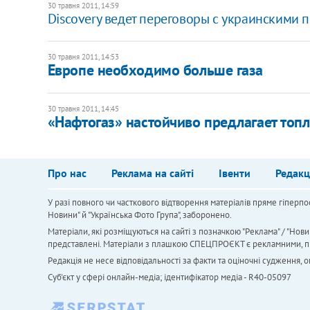
30 травня 2011, 14:59
​Discovery ведет переговоры с украинским
30 травня 2011, 14:53
Европе необходимо больше газа
30 травня 2011, 14:45
​«Нафтогаз» настойчиво предлагает то
Про нас
Реклама на сайті
Івенти
Редакц
У разі повного чи часткового відтворення матеріалів пряме гіперпо
Новини" й "Українська Фото Група", заборонено.
Матеріали, які розміщуються на сайті з позначкою "Реклама" / "Нови
представлені. Матеріали з плашкою СПЕЦПРОЄКТ є рекламними, проте
Редакція не несе відповідальності за факти та оціночні судження,
Cуб'єкт у сфері онлайн-медіа; ідентифікатор медіа - R40-05097