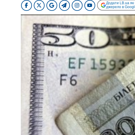
Додати LB.ua як
джерело в Googl