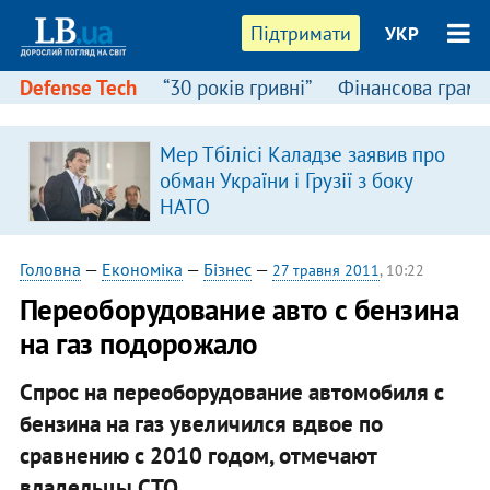
Підтримати
УКР
Defense Tech
“30 років гривні”
Фінансова грамо
Мер Тбілісі Каладзе заявив про
обман України і Грузії з боку
НАТО
Головна
—
Економіка
—
Бізнес
—
27 травня 2011
, 10:22
​Переоборудование авто с бензина
на газ подорожало
Спрос на переоборудование автомобиля с
бензина на газ увеличился вдвое по
сравнению с 2010 годом, отмечают
владельцы СТО.