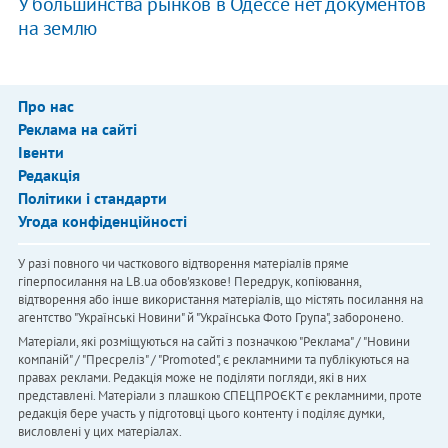
У большинства рынков в Одессе нет документов
на землю
Про нас
Реклама на сайті
Івенти
Редакція
Політики і стандарти
Угода конфіденційності
У разі повного чи часткового відтворення матеріалів пряме
гіперпосилання на LB.ua обов'язкове! Передрук, копіювання,
відтворення або інше використання матеріалів, що містять посилання на
агентство "Українськi Новини" й "Українська Фото Група", заборонено.
Матеріали, які розміщуються на сайті з позначкою "Реклама" / "Новини
компаній" / "Пресреліз" / "Promoted", є рекламними та публікуються на
правах реклами. Редакція може не поділяти погляди, які в них
представлені. Матеріали з плашкою СПЕЦПРОЄКТ є рекламними, проте
редакція бере участь у підготовці цього контенту і поділяє думки,
висловлені у цих матеріалах.