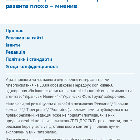
развита плохо – мнение
Про нас
Реклама на сайті
Івенти
Редакція
Політики і стандарти
Угода конфіденційності
У разі повного чи часткового відтворення матеріалів пряме
гіперпосилання на LB.ua обов'язкове! Передрук, копіювання,
відтворення або інше використання матеріалів, що містять посилання на
агентство "Українськi Новини" й "Українська Фото Група", заборонено.
Матеріали, які розміщуються на сайті з позначкою "Реклама" / "Новини
компаній" / "Пресреліз" / "Promoted", є рекламними та публікуються на
правах реклами. Редакція може не поділяти погляди, які в них
представлені. Матеріали з плашкою СПЕЦПРОЄКТ є рекламними, проте
редакція бере участь у підготовці цього контенту і поділяє думки,
висловлені у цих матеріалах.
Редакція не несе відповідальності за факти та оціночні судження,