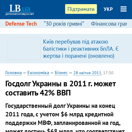
Підтримати
УКР
Defense Tech
“30 років гривні”
Фінансова грамо
Київ перебував під атакою
в
балістики і реактивних БпЛА. Є
жертва і поранені (оновлено)
Головна
—
Економіка
—
Бізнес
—
28 квітня 2011
, 17:30
​Госдолг Украины в 2011 г. может
составить 42% ВВП
Государственный долг Украины на конец
2011 года, с учетом $6 млрд кредитной
поддержки МВФ, запланированной на год,
может достичь $68 млрд, что соответствует