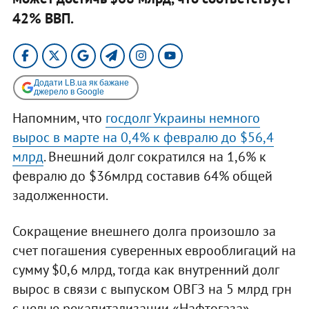
42% ВВП.
Додати LB.ua як бажане
джерело в Google
Напомним, что
госдолг Украины немного
вырос в марте на 0,4% к февралю до $56,4
млрд
. Внешний долг сократился на 1,6% к
февралю до $36млрд составив 64% общей
задолженности.
Сокращение внешнего долга произошло за
счет погашения суверенных еврооблигаций на
сумму $0,6 млрд, тогда как внутренний долг
вырос в связи с выпуском ОВГЗ на 5 млрд грн
с целью рекапитализации «Нафтогаза»,