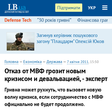
Підтримати
УКР
Defense Tech
“30 років гривні”
Фінансова грамо
:
Загинув керівник пошукового
загону "Плацдарм" Олексій Юков
Головна
—
Економіка
—
Держава
—
7 квітня 2011
, 15:50
Отказ от МВФ грозит новым
кризисом и девальвацией, - эксперт
Гривна может рухнуть, что вызовет новую
волну кризиса, если сотрудничество с МВФ
официально
не будет продолжено.