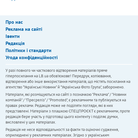
Про нас
Реклама на сайті
Івенти
Редакція
Політики і стандарти
Угода конфіденційності
У разі повного чи часткового відтворення матеріалів пряме
гіперпосилання на LB.ua обов'язкове! Передрук, копіювання,
відтворення або інше використання матеріалів, що містять посилання на
агентство "Українськi Новини" й "Українська Фото Група", заборонено.
Матеріали, які розміщуються на сайті з позначкою "Реклама" / "Новини
компаній" / "Пресреліз" / "Promoted", є рекламними та публікуються на
правах реклами. Редакція може не поділяти погляди, які в них
представлені. Матеріали з плашкою СПЕЦПРОЄКТ є рекламними, проте
редакція бере участь у підготовці цього контенту і поділяє думки,
висловлені у цих матеріалах.
Редакція не несе відповідальності за факти та оціночні судження,
оприлюднені у рекламних матеріалах. Згідно з українським