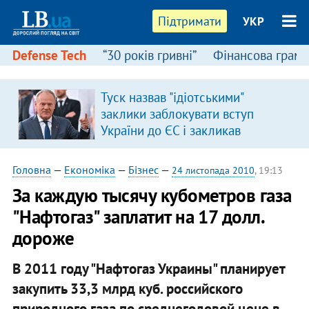
Підтримати
УКР
Defense Tech
“30 років гривні”
Фінансова грамо
Туск назвав "ідіотськими"
заклики заблокувати вступ
України до ЄС і закликав
припинити антиукраїнську
риторику
Головна
—
Економіка
—
Бізнес
—
24 листопада 2010
, 19:13
За каждую тысячу кубометров газа
"Нафтогаз" заплатит на 17 долл.
дороже
В 2011 году "Нафтогаз Украины" планирует
закупить 33,3 млрд куб. российского
природного газа по среднегодовой цене в