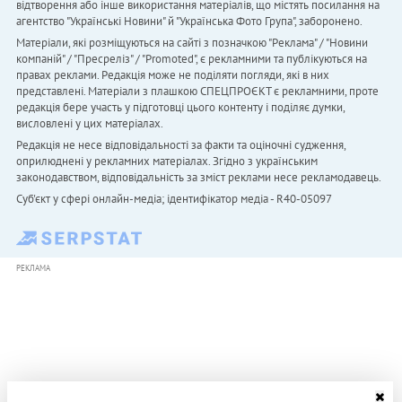
відтворення або інше використання матеріалів, що містять посилання на
агентство "Українськi Новини" й "Українська Фото Група", заборонено.
Матеріали, які розміщуються на сайті з позначкою "Реклама" / "Новини
компаній" / "Пресреліз" / "Promoted", є рекламними та публікуються на
правах реклами. Редакція може не поділяти погляди, які в них
представлені. Матеріали з плашкою СПЕЦПРОЄКТ є рекламними, проте
редакція бере участь у підготовці цього контенту і поділяє думки,
висловлені у цих матеріалах.
Редакція не несе відповідальності за факти та оціночні судження,
оприлюднені у рекламних матеріалах. Згідно з українським
законодавством, відповідальність за зміст реклами несе рекламодавець.
Cуб'єкт у сфері онлайн-медіа; ідентифікатор медіа - R40-05097
РЕКЛАМА