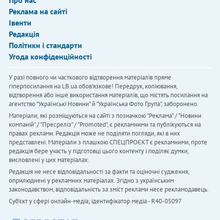
Реклама на сайті
Івенти
Редакція
Політики і стандарти
Угода конфіденційності
У разі повного чи часткового відтворення матеріалів пряме
гіперпосилання на LB.ua обов'язкове! Передрук, копіювання,
відтворення або інше використання матеріалів, що містять посилання на
агентство "Українськi Новини" й "Українська Фото Група", заборонено.
Матеріали, які розміщуються на сайті з позначкою "Реклама" / "Новини
компаній" / "Пресреліз" / "Promoted", є рекламними та публікуються на
правах реклами. Редакція може не поділяти погляди, які в них
представлені. Матеріали з плашкою СПЕЦПРОЄКТ є рекламними, проте
редакція бере участь у підготовці цього контенту і поділяє думки,
висловлені у цих матеріалах.
Редакція не несе відповідальності за факти та оціночні судження,
оприлюднені у рекламних матеріалах. Згідно з українським
законодавством, відповідальність за зміст реклами несе рекламодавець.
Cуб'єкт у сфері онлайн-медіа; ідентифікатор медіа - R40-05097