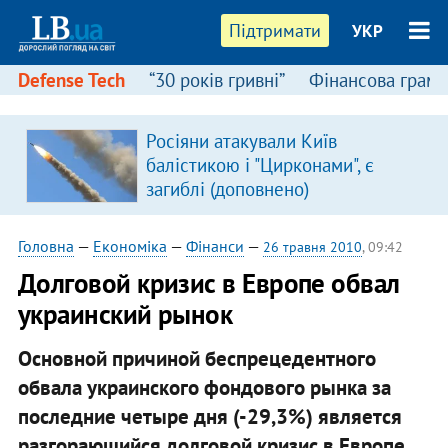
Підтримати
УКР
Defense Tech
“30 років гривні”
Фінансова грамо
Росіяни атакували Київ
в
балістикою і "Цирконами", є
загиблі (доповнено)
Головна
—
Економіка
—
Фінанси
—
26 травня 2010
, 09:42
Долговой кризис в Европе обвал
украинский рынок
Основной причиной беспрецедентного
обвала украинского фондового рынка за
последние четыре дня (-29,3%) является
разгорающийся долговой кризис в Европе,