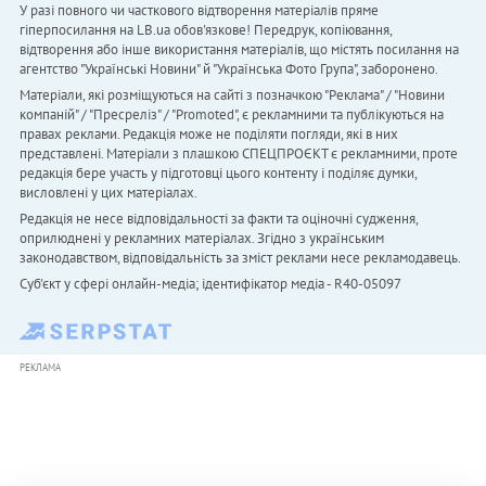
У разі повного чи часткового відтворення матеріалів пряме
гіперпосилання на LB.ua обов'язкове! Передрук, копіювання,
відтворення або інше використання матеріалів, що містять посилання на
агентство "Українськi Новини" й "Українська Фото Група", заборонено.
Матеріали, які розміщуються на сайті з позначкою "Реклама" / "Новини
компаній" / "Пресреліз" / "Promoted", є рекламними та публікуються на
правах реклами. Редакція може не поділяти погляди, які в них
представлені. Матеріали з плашкою СПЕЦПРОЄКТ є рекламними, проте
редакція бере участь у підготовці цього контенту і поділяє думки,
висловлені у цих матеріалах.
Редакція не несе відповідальності за факти та оціночні судження,
оприлюднені у рекламних матеріалах. Згідно з українським
законодавством, відповідальність за зміст реклами несе рекламодавець.
Cуб'єкт у сфері онлайн-медіа; ідентифікатор медіа - R40-05097
РЕКЛАМА