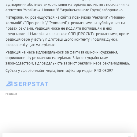
відтворення або інше використання матеріалів, що містять посилання на
агентство "Українськi Новини" й "Українська Фото Група", заборонено.
Матеріали, які розміщуються на сайті з позначкою "Реклама" / "Новини
компаній" / "Пресреліз" / "Promoted", є рекламними та публікуються на
правах реклами. Редакція може не поділяти погляди, які в них
представлені. Матеріали з плашкою СПЕЦПРОЄКТ є рекламними, проте
редакція бере участь у підготовці цього контенту і поділяє думки,
висловлені у цих матеріалах.
Редакція не несе відповідальності за факти та оціночні судження,
оприлюднені у рекламних матеріалах. Згідно з українським
законодавством, відповідальність за зміст реклами несе рекламодавець.
Cуб'єкт у сфері онлайн-медіа; ідентифікатор медіа - R40-05097
РЕКЛАМА