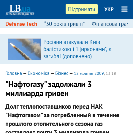
Підтримати
УКР
Defense Tech
“30 років гривні”
Фінансова грамо
Росіяни атакували Київ
балістикою і "Цирконами", є
загиблі (доповнено)
Головна
—
Економіка
—
Бізнес
—
12 жовтня 2009
, 13:18
"Нафтогазу" задолжали 3
миллиарда гривен
Долг теплопоставщиков перед НАК
"Нафтогазом" за потребленный в течение
прошлого отопительного сезона газ
составляет почти 3 миллиарда гривен.