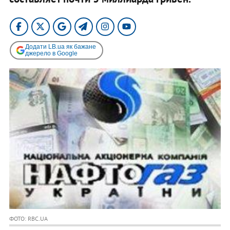
Додати LB.ua як бажане
джерело в Google
ФОТО: RBC.UA