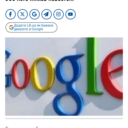
Додати LB.ua як бажане
джерело в Google