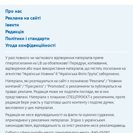
Про нас
Реклама на сайті
Івенти
Редакція
Політики і стандарти
Угода конфіденційності
У разі повного чи часткового відтворення матеріалів пряме
гіперпосилання на LB.ua обов'язкове! Передрук, копіювання,
відтворення або інше використання матеріалів, що містять посилання на
агентство "Українськi Новини" й "Українська Фото Група", заборонено.
Матеріали, які розміщуються на сайті з позначкою "Реклама" / "Новини
компаній" / "Пресреліз" / "Promoted", є рекламними та публікуються на
правах реклами. Редакція може не поділяти погляди, які в них
представлені. Матеріали з плашкою СПЕЦПРОЄКТ є рекламними, проте
редакція бере участь у підготовці цього контенту і поділяє думки,
висловлені у цих матеріалах.
Редакція не несе відповідальності за факти та оціночні судження,
оприлюднені у рекламних матеріалах. Згідно з українським
законодавством, відповідальність за зміст реклами несе рекламодавець.
Cуб'єкт у сфері онлайн-медіа; ідентифікатор медіа - R40-05097