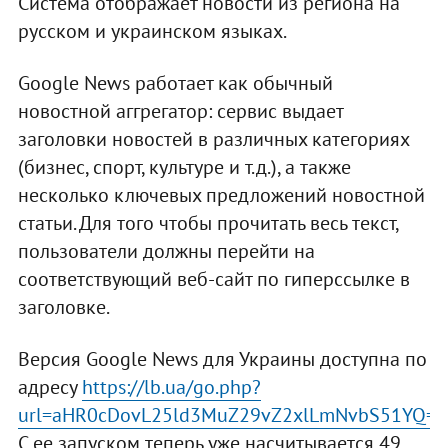
Система отображает новости из региона на
русском и украинском языках.
Google News работает как обычный
новостной аггрегатор: сервис выдает
заголовки новостей в различных категориях
(бизнес, спорт, культуре и т.д.), а также
несколько ключевых предложений новостной
статьи. Для того чтобы прочитать весь текст,
пользователи должны перейти на
соответствующий веб-сайт по гиперссылке в
заголовке.
Версия Google News для Украины доступна по
адресу
https://lb.ua/go.php?
url=aHR0cDovL25ld3MuZ29vZ2xlLmNvbS51YQ==
.
С ее запуском теперь уже насчитывается 49