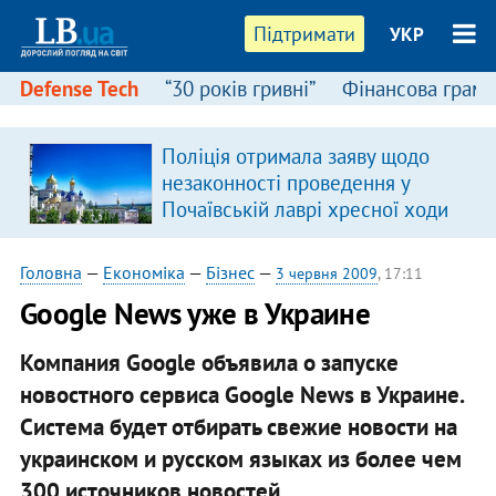
Підтримати
УКР
Defense Tech
“30 років гривні”
Фінансова грамо
Поліція отримала заяву щодо
незаконності проведення у
Почаївській лаврі хресної ходи
Головна
—
Економіка
—
Бізнес
—
3 червня 2009
, 17:11
Google News уже в Украине
Компания Google объявила о запуске
новостного сервиса Google News в Украине.
Система будет отбирать свежие новости на
украинском и русском языках из более чем
300 источников новостей.