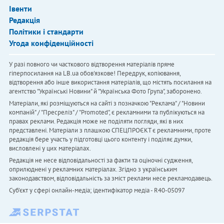
Івенти
Редакція
Політики і стандарти
Угода конфіденційності
У разі повного чи часткового відтворення матеріалів пряме
гіперпосилання на LB.ua обов'язкове! Передрук, копіювання,
відтворення або інше використання матеріалів, що містять посилання на
агентство "Українськi Новини" й "Українська Фото Група", заборонено.
Матеріали, які розміщуються на сайті з позначкою "Реклама" / "Новини
компаній" / "Пресреліз" / "Promoted", є рекламними та публікуються на
правах реклами. Редакція може не поділяти погляди, які в них
представлені. Матеріали з плашкою СПЕЦПРОЄКТ є рекламними, проте
редакція бере участь у підготовці цього контенту і поділяє думки,
висловлені у цих матеріалах.
Редакція не несе відповідальності за факти та оціночні судження,
оприлюднені у рекламних матеріалах. Згідно з українським
законодавством, відповідальність за зміст реклами несе рекламодавець.
Cуб'єкт у сфері онлайн-медіа; ідентифікатор медіа - R40-05097