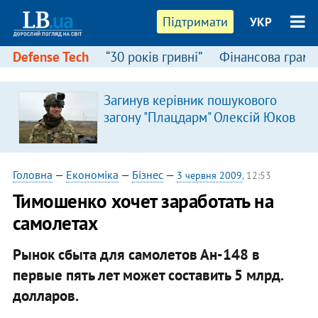
Підтримати
УКР
Defense Tech
“30 років гривні”
Фінансова грамо
Загинув керівник пошукового
загону "Плацдарм" Олексій Юков
Головна
—
Економіка
—
Бізнес
—
3 червня 2009
, 12:53
Тимошенко хочет заработать на
самолетах
Рынок сбыта для самолетов Ан-148 в
первые пять лет может составить 5 млрд.
долларов.