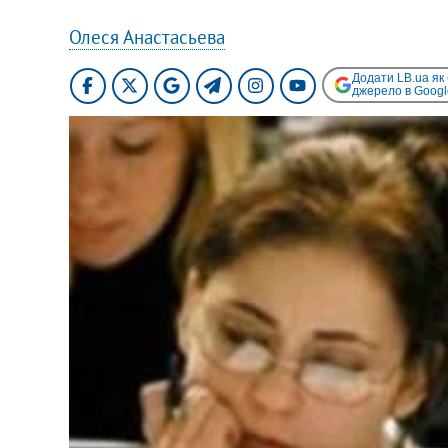
Олеся Анастасьева
Додати LB.ua як
джерело в Googl