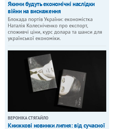
Якими будуть економічні наслідки
війни на виснаження
Блокада портів України: економістка
Наталія Колесніченко про експорт,
споживчі ціни, курс долара та шанси для
української економіки.
ВЕРОНІКА СТЯГАЙЛО
Книжкові новинки липня: від сучасної