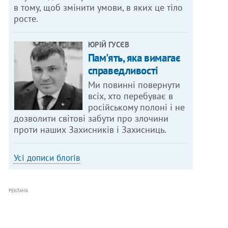
в тому, щоб змінити умови, в яких це тіло
росте.
ЮРІЙ ГУСЄВ
Пам'ять, яка вимагає
справедливості
Ми повинні повернути
всіх, хто перебуває в
російському полоні і не
дозволити світові забути про злочини
проти наших Захисників і Захисниць.
Усі дописи блогів
РЕКЛАМА