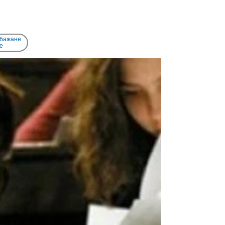
 бажане
e