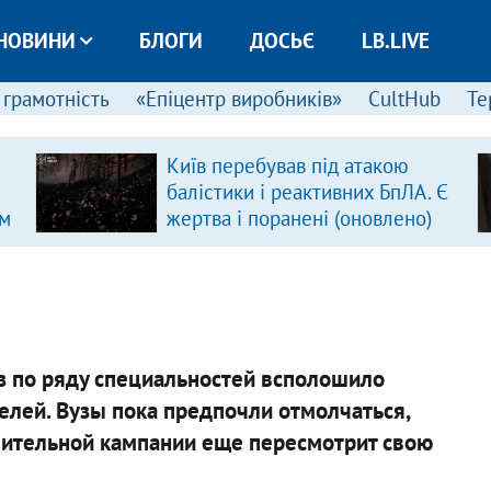
НОВИНИ
БЛОГИ
ДОСЬЄ
LB.LIVE
 грамотність
«Епіцентр виробників»
CultHub
Те
Київ перебував під атакою
балістики і реактивних БпЛА. Є
ом
жертва і поранені (оновлено)
аз по ряду специальностей всполошило
елей. Вузы пока предпочли отмолчаться,
упительной кампании еще пересмотрит свою