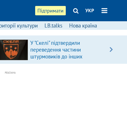
Підтримати
УКР
риторії культури
LB.talks
Нова країна
У "Скелі" підтвердили
переведення частини
штурмовиків до інших
підрозділів
РЕКЛАМА