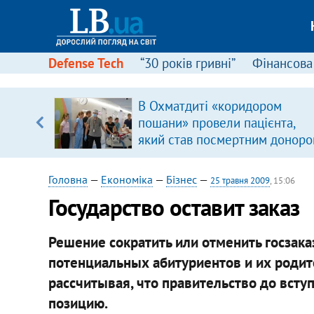
Defense Tech
“30 років гривні”
Фінансова
В Охматдиті «коридором
, є
пошани» провели пацієнта,
який став посмертним донор
Головна
—
Економіка
—
Бізнес
—
25 травня 2009
, 15:06
Государство оставит заказ
Решение сократить или отменить госзак
потенциальных абитуриентов и их родит
рассчитывая, что правительство до вст
позицию.