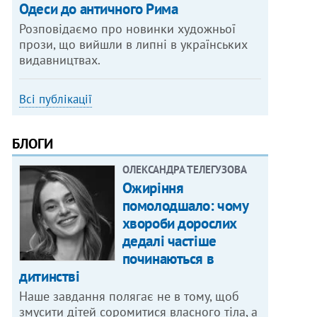
Одеси до античного Рима
Розповідаємо про новинки художньої
прози, що вийшли в липні в українських
видавництвах.
Всі публікації
БЛОГИ
ОЛЕКСАНДРА ТЕЛЕГУЗОВА
Ожиріння
помолодшало: чому
хвороби дорослих
дедалі частіше
починаються в
дитинстві
Наше завдання полягає не в тому, щоб
змусити дітей соромитися власного тіла, а