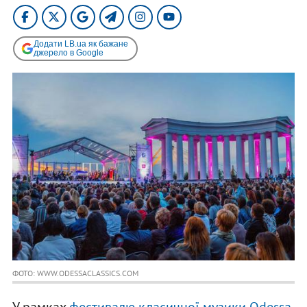
Додати LB.ua як бажане
джерело в Google
ФОТО: WWW.ODESSACLASSICS.COM