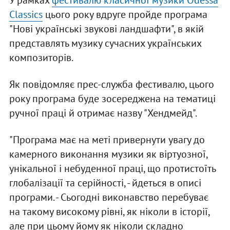
У рамках
фестивалю класичної музики Odessa
Classics
цього року вдруге пройде програма
"Нові українські звукові ландшафти", в якій
представлять музику сучасних українських
композиторів.
Як повідомляє прес-служба фестивалю, цього
року програма буде зосереджена на тематиці
ручної праці й отримає назву "Хендмейд".
"Програма має на меті привернути увагу до
камерного виконання музики як віртуозної,
унікальної і небуденної праці, що протистоїть
глобалізації та серійності, - йдеться в описі
програми. - Сьогодні виконавство перебуває
на такому високому рівні, як ніколи в історії,
але при цьому йому як ніколи складно