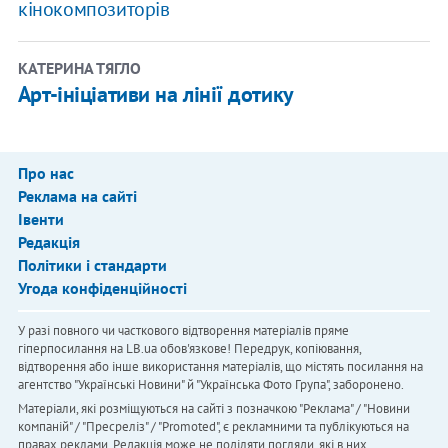
кінокомпозиторів
КАТЕРИНА ТЯГЛО
Арт-ініціативи на лінії дотику
Про нас
Реклама на сайті
Івенти
Редакція
Політики і стандарти
Угода конфіденційності
У разі повного чи часткового відтворення матеріалів пряме
гіперпосилання на LB.ua обов'язкове! Передрук, копіювання,
відтворення або інше використання матеріалів, що містять посилання на
агентство "Українськi Новини" й "Українська Фото Група", заборонено.
Матеріали, які розміщуються на сайті з позначкою "Реклама" / "Новини
компаній" / "Пресреліз" / "Promoted", є рекламними та публікуються на
правах реклами. Редакція може не поділяти погляди, які в них