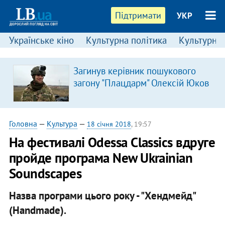
Підтримати
УКР
Українське кіно
Культурна політика
Культурні і
Загинув керівник пошукового
загону "Плацдарм" Олексій Юков
Головна
—
Культура
—
18 січня 2018
, 19:57
На фестивалі Odessa Classics вдруге
пройде програма New Ukrainian
Soundscapes
Назва програми цього року - "Хендмейд"
(Handmade).