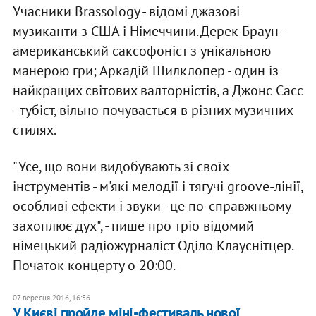
Учасники Brassology - відомі джазові
музиканти з США і Німеччини. Дерек Браун -
американський саксофоніст з унікальною
манерою гри; Аркадій Шилклопер - один із
найкращих світових валторністів, а Джонс Сасс
- тубіст, вільно почувається в різних музичних
стилях.
"Усе, що вони видобувають зі своїх
інструментів - м'які мелодії і тягучі groove-лінії,
особливі ефекти і звуки - це по-справжньому
захоплює дух", - пише про тріо відомий
німецький радіожурналіст Оділо Клауснітцер.
Початок концерту о 20:00.
07 вересня 2016, 16:56
У Києві пройде міні-фестиваль нової