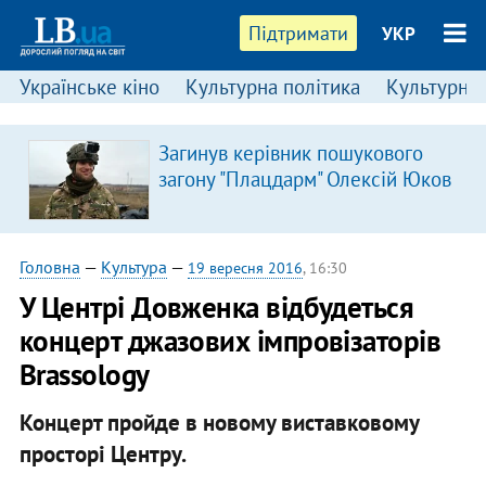
Підтримати
УКР
Українське кіно
Культурна політика
Культурні і
Загинув керівник пошукового
загону "Плацдарм" Олексій Юков
Головна
—
Культура
—
19 вересня 2016
, 16:30
У Центрі Довженка відбудеться
концерт джазових імпровізаторів
Brassology
Концерт пройде в новому виставковому
просторі Центру.