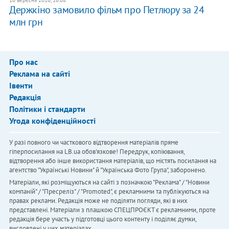
16 вересня 2016, 16:08
Держкіно замовило фільм про Петлюру за 24
млн грн
Про нас
Реклама на сайті
Івенти
Редакція
Політики і стандарти
Угода конфіденційності
У разі повного чи часткового відтворення матеріалів пряме
гіперпосилання на LB.ua обов'язкове! Передрук, копіювання,
відтворення або інше використання матеріалів, що містять посилання на
агентство "Українськi Новини" й "Українська Фото Група", заборонено.
Матеріали, які розміщуються на сайті з позначкою "Реклама" / "Новини
компаній" / "Пресреліз" / "Promoted", є рекламними та публікуються на
правах реклами. Редакція може не поділяти погляди, які в них
представлені. Матеріали з плашкою СПЕЦПРОЄКТ є рекламними, проте
редакція бере участь у підготовці цього контенту і поділяє думки,
висловлені у цих матеріалах.