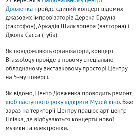
27 вересня в
Національному центрі
Довженка
пройде єдиний концерт відомих
джазових імпровізаторів Дерека Брауна
(саксофон), Аркадія Шилклопера (валторна) і
Джона Сасса (туба).
Як повідомляють організатори, концерт
Brassology пройде в новому спеціально
обладнаному виставковому просторі Центру
на 5-му поверсі.
Як відомо, Центр Довженка проводить ремонт,
щоб наступного року відкрити Музей кіно
. Вже
зараз на території Центру працює арт-центр
Плівка, де відбуваються концерти нової
музики та електроніки.