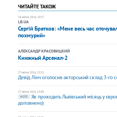
ЧИТАЙТЕ ТАКОЖ
28 квітня 2016, 10:57
LB.UA
Сергій Братков: «Мене весь час оточува
похмурий»
АЛЕКСАНДР КРАСОВИЦКИЙ
Книжный Арсенал-2
27 квітня 2016, 13:51
Девід Лінч оголосив акторський склад 3-го се
27 квітня 2016, 13:00
Як проходить Львівський місяць у євро
ФОТО
доповнено)