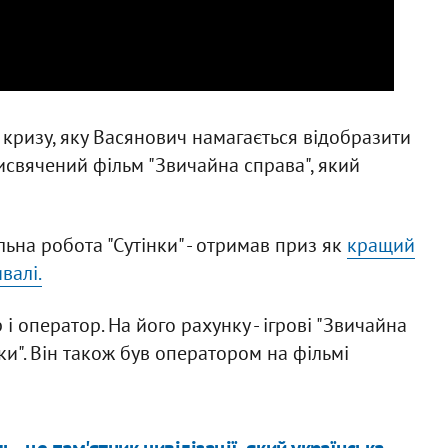
кризу, яку Васянович намагається відобразити
рисвячений фільм "Звичайна справа", який
ьна робота "Сутінки" - отримав приз як
кращий
валі.
і оператор. На його рахунку - ігрові "Звичайна
нки". Він також був оператором на фільмі