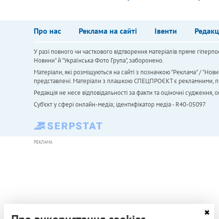
Про нас
Реклама на сайті
Івенти
Редакц
У разі повного чи часткового відтворення матеріалів пряме гіперпо
Новини" й "Українська Фото Група", заборонено.
Матеріали, які розміщуються на сайті з позначкою "Реклама" / "Нови
представлені. Матеріали з плашкою СПЕЦПРОЄКТ є рекламними, проте
Редакція не несе відповідальності за факти та оціночні судження,
Cуб'єкт у сфері онлайн-медіа; ідентифікатор медіа - R40-05097
РЕКЛАМА