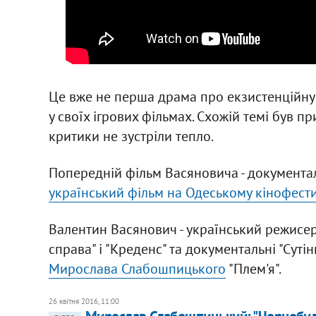
Це вже не перша драма про екзистенційну 
у своїх ігрових фільмах. Схожій темі був п
критики не зустріли тепло.
Попередній фільм Васяновича - документал
український фільм на Одеському кінофести
Валентин Васянович - український режисер 
справа" і "Креденс" та документальні "Суті
Мирослава Слабошпицького
"Плем'я".
26 квітня 2016, 11:00