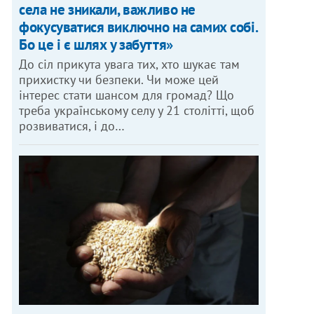
села не зникали, важливо не
фокусуватися виключно на самих собі.
Бо це і є шлях у забуття»
До сіл прикута увага тих, хто шукає там
прихистку чи безпеки. Чи може цей
інтерес стати шансом для громад? Що
треба українському селу у 21 столітті, щоб
розвиватися, і до…