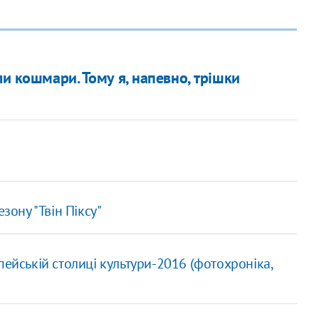
ли кошмари. Тому я, напевно, трішки
зону "Твін Піксу"
пейській столиці культури-2016 (фотохроніка,