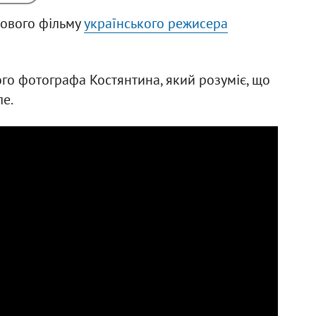
рового фільму
українського режисера
ного фотографа Костянтина, який розуміє, що
ле.