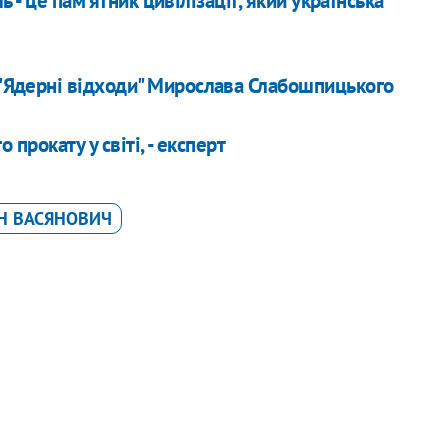
- це пам'ятник цивілізації, який українська
 "Ядерні відходи" Мирослава Слабошпицького
прокату у світі, - експерт
Н ВАСЯНОВИЧ