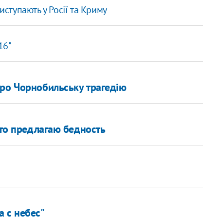
иступають у Росії та Криму
16"
про Чорнобильську трагедію
 то предлагаю бедность
 с небес"