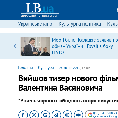
Українське кіно
Культурна політика
Культ
іцит»
Мер Тбілісі Каладзе заявив п
обман України і Грузії з боку
 далі з
НАТО
Головна
—
Культура
—
28 квітня 2016
, 13:09
Вийшов тизер нового філь
Валентина Васяновича
"Рівень чорного" обіцяють скоро випусти
Додати LB.ua як
джерело в Googl