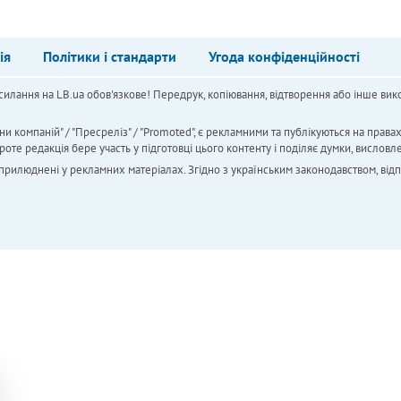
ія
Політики і стандарти
Угода конфіденційності
силання на LB.ua обов'язкове! Передрук, копіювання, відтворення або інше вико
ни компаній" / "Пресреліз" / "Promoted", є рекламними та публікуються на права
 редакція бере участь у підготовці цього контенту і поділяє думки, висловле
 оприлюднені у рекламних матеріалах. Згідно з українським законодавством, від