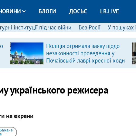
НОВИНИ
БЛОГИ
ДОСЬЄ
LB.LIVE
урні інституції під час війни
Без Росії
У пошуках 
ро
Поліція отримала заяву щодо
незаконності проведення у
Почаївській лаврі хресної ходи
му українського режисера
ти на екрани
 бажане
e