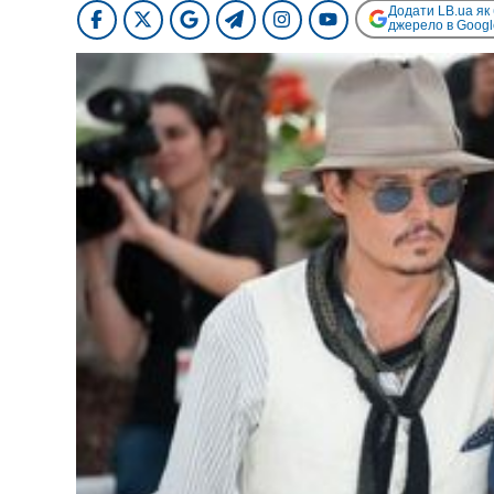
Додати LB.ua як
джерело в Googl