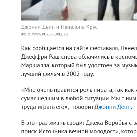
Джонни Депп и Пенелопа Крус
ФОТО: WWW.PUREPEOPLE.RU
Как сообщается на сайте фестиваля, Пене
Джеффри Раш снова облачились в костюмы
Маршалла, который был удостоен за музы
лучший фильм в 2002 году.
«Мне очень нравится роль пирата, так как
сумасшедшим в любой ситуации. Мы с ним 
труда играть его», - говорит
Джонни Депп
.
В этот раз жизнь сводит Джека Воробья с 
поиск Источника вечной молодости, кото