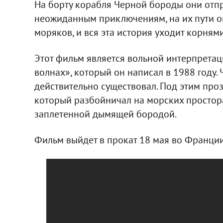
На борту корабля Черной бороды они отп
неожиданным приключениям, на их пути ок
моряков, и вся эта история уходит корням
Этот фильм является вольной интерпретац
волнах», который он написал в 1988 году. 
действительно существовал. Под этим про
который разбойничал на морских просторах
заплетенной дымящей бородой.
Фильм выйдет в прокат 18 мая во Франции