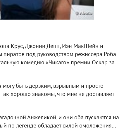
лопа Крус, Джонни Депп, Иэн МакШейн и
 пиратов под руководством режиссера Роба
кальную комедию «Чикаго» премии Оскар за
 я могу быть дерзким, взрывным и просто
так хорошо знакомы, что мне не доставляет
загадочной Анжеликой, и они оба пускаются на
рый по легенде обладает силой омоложения…