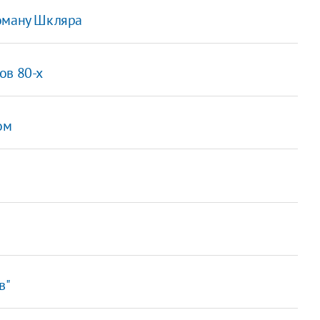
роману Шкляра
ов 80-х
ом
в"