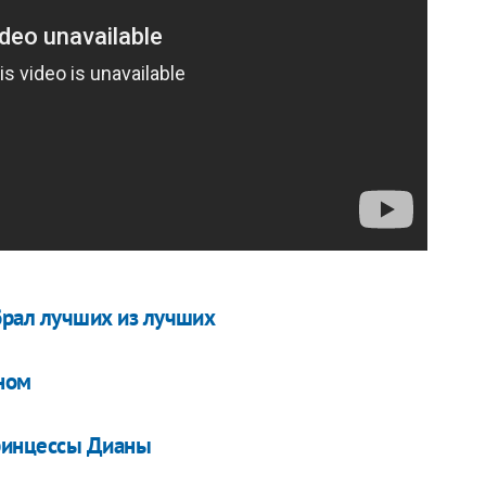
брал лучших из лучших
ном
принцессы Дианы