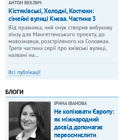
АНТОН ВЕКЛИЧ
Кістяківські, Холодні, Костюки:
сімейні вулиці Києва. Частина 3
Від правника, чий онук створив вибухову
лінзу для Мангеттенського проєкту, до
мовознавця, розстріляного на Соловках.
Третя частина серії про київські вулиці,
названі на…
Всі публікації
БЛОГИ
ІРИНА ІВАНОВА
Не копіювати Європу:
як міжнародний
досвід допомагає
переосмислити