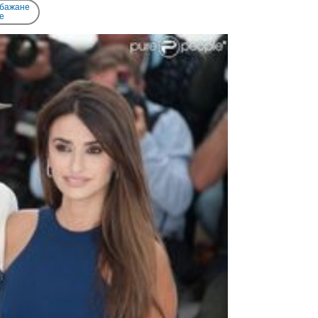
 бажане
e