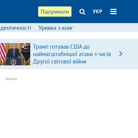
Підтримати
УКР
ідентичності
Уривки з книг
Трамп готував США до
наймасштабнішої атаки з часів
Другої світової війни
РЕКЛАМА