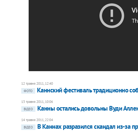
12 травня 2011, 12:40
Каннский фестиваль традиционно со
ФОТО
13 травня 2011, 10:06
Канны остались довольны Вуди Алле
ВІДЕО
14 травня 2011, 22:04
В Каннах разразился скандал из-за 
ВІДЕО