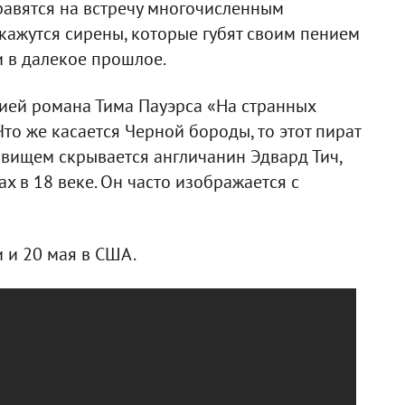
равятся на встречу многочисленным
ажутся сирены, которые губят своим пением
и в далекое прошлое.
ией романа Тима Пауэрса «На странных
Что же касается Черной бороды, то этот пират
звищем скрывается англичанин Эдвард Тич,
 в 18 веке. Он часто изображается с
 и 20 мая в США.