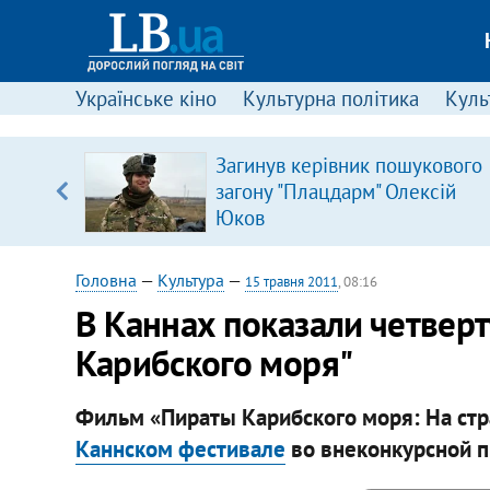
Українське кіно
Культурна політика
Культ
ою
Загинув керівник пошукового
пЛА. Є
загону "Плацдарм" Олексій
лено)
Юков
Головна
—
Культура
—
15 травня 2011
, 08:16
В Каннах показали четверт
Карибского моря"
Фильм «Пираты Карибского моря: На стр
Каннском фестивале
во внеконкурсной п