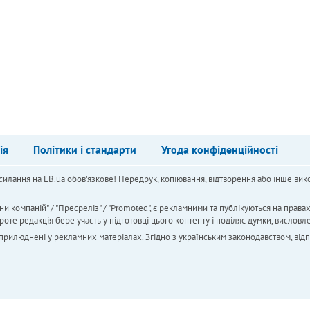
ія
Політики і стандарти
Угода конфіденційності
силання на LB.ua обов'язкове! Передрук, копіювання, відтворення або інше вико
ни компаній" / "Пресреліз" / "Promoted", є рекламними та публікуються на права
 редакція бере участь у підготовці цього контенту і поділяє думки, висловле
 оприлюднені у рекламних матеріалах. Згідно з українським законодавством, від