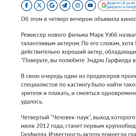
Додати LB.ua як
джерело в Googl
Об этом в четверг вечером объявила киносту
Режиссер нового фильма Марк Уэбб назва
талантливым актером. По его словам, хотя
действительно хороший актер, обладающи
"Поверьте, вы полюбите Эндрю Гарфилда в 
В свою очередь один из продюсеров проект
специалистов по кастингу было найти тако
зрителя и плакать, и смеяться одновремен
удалось.
Четвертый "Человек-паук", выход которог
июля 2012 года, станет первым крупнобюд
Гарфилда. Известность актеру принесла г