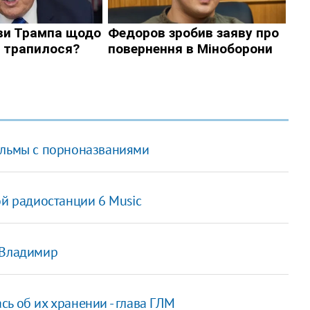
ильмы с порноназваниями
ой радиостанции 6 Music
 Владимир
ь об их хранении - глава ГЛМ