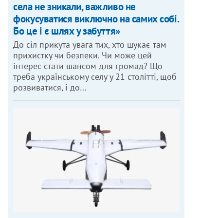
села не зникали, важливо не
фокусуватися виключно на самих собі.
Бо це і є шлях у забуття»
До сіл прикута увага тих, хто шукає там
прихистку чи безпеки. Чи може цей
інтерес стати шансом для громад? Що
треба українському селу у 21 столітті, щоб
розвиватися, і до…