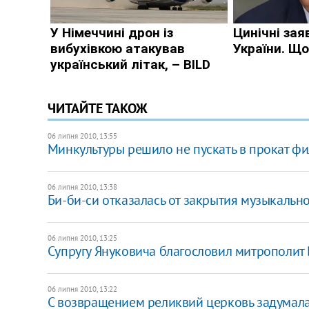
ЧИТАЙТЕ ТАКОЖ
06 липня 2010, 13:55
Минкультуры решило не пускать в прокат ф
06 липня 2010, 13:38
Би-би-си отказалась от закрытия музыкальн
06 липня 2010, 13:25
Супругу Януковича благословил митрополит
06 липня 2010, 13:22
С возвращением реликвий церковь задумалас