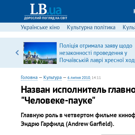
Українське кіно
Культурна політика
Культ
Поліція отримала заяву щодо
, є
незаконності проведення у
Почаївській лаврі хресної ход
Головна
—
Культура
—
6 липня 2010
, 14:11
Назван исполнитель главн
"Человеке-пауке"
Главную роль в четвертом фильме киноф
Эндрю Гарфилд (Andrew Garfield).