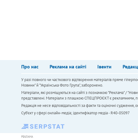
Про нас
Реклама на сайті
Івенти
Редакц
У разі повного чи часткового відтворення матеріалів пряме гіперпо
Новини" й "Українська Фото Група", заборонено.
Матеріали, які розміщуються на сайті з позначкою "Реклама" / "Нови
представлені. Матеріали з плашкою СПЕЦПРОЄКТ є рекламними, проте
Редакція не несе відповідальності за факти та оціночні судження,
Cуб'єкт у сфері онлайн-медіа; ідентифікатор медіа - R40-05097
РЕКЛАМА