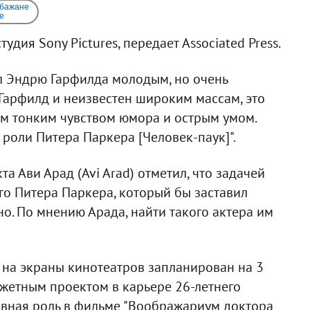
 бажане
e
дия Sony Pictures, передает Associated Press.
л Эндрю Гарфилда молодым, но очень
 Гарфилд и неизвестен широким массам, это
м тонким чувством юмора и острым умом.
роли Питера Паркера [Человек-паук]".
а Ави Арад (Avi Arad) отметил, что задачей
го Питера Паркера, который бы заставил
но. По мнению Арада, найти такого актера им
о на экраны кинотеатров запланирован на 3
жетным проектом в карьере 26-летнего
лавная роль в фильме "Воображариум доктора