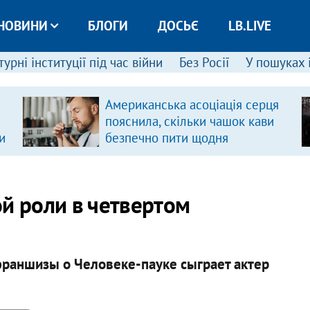
НОВИНИ
БЛОГИ
ДОСЬЄ
LB.LIVE
урні інституції під час війни
Без Росії
У пошуках 
Американська асоціація серця
пояснила, скільки чашок кави
и
безпечно пити щодня
ой роли в четвертом
раншизы о Человеке-пауке сыграет актер