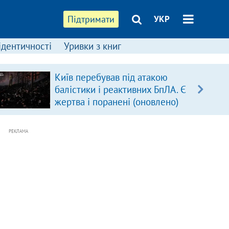
Підтримати
УКР
ідентичності
Уривки з книг
Київ перебував під атакою
балістики і реактивних БпЛА. Є
жертва і поранені (оновлено)
РЕКЛАМА