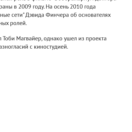
аны в 2009 году. На осень 2010 года
ные сети" Дэвида Финчера об основателях
ных ролей.
л Тоби Магвайер, однако ушел из проекта
азногласий с киностудией.