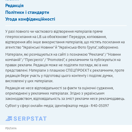
Редакція
Політики і стандарти
Угода конфіденційності
У разі повного чи часткового відтворення матеріалів пряме
гіперпосилання на LB.ua обов'язкове! Передрук, копіювання,
відтворення або інше використання матеріалів, що містять посилання на
агентство "Українськi Новини" й "Українська Фото Група", заборонено.
Матеріали, які розміщуються на сайті з позначкою "Реклама" / "Новини
компаній" / "Пресреліз" / "Promoted", є рекламними та публікуються на
правах реклами. Редакція може не поділяти погляди, які в них
представлені. Матеріали з плашкою СПЕЦПРОЄКТ є рекламними, проте
редакція бере участь у підготовці цього контенту і поділяє думки,
висловлені у цих матеріалах.
Редакція не несе відповідальності за факти та оціночні судження,
оприлюднені у рекламних матеріалах. Згідно з українським
законодавством, відповідальність за зміст реклами несе рекламодавець.
Cуб'єкт у сфері онлайн-медіа; ідентифікатор медіа - R40-05097
РЕКЛАМА