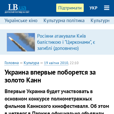
Підтримати
УКР
Українське кіно
Культурна політика
Культурні і
Росіяни атакували Київ
балістикою і "Цирконами", є
загиблі (доповнено)
Головна
—
Культура
—
19 квітня 2010
, 22:10
Украина впервые поборется за
золото Канн
Впервые Украина будет участвовать в
основном конкурсе полнометражных
фильмов Каннского кинофестиваля. Об этом
в четверг в Париже официально объявили