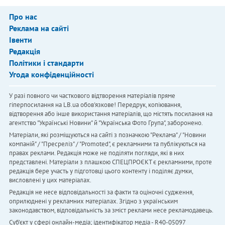
Про нас
Реклама на сайті
Івенти
Редакція
Політики і стандарти
Угода конфіденційності
У разі повного чи часткового відтворення матеріалів пряме
гіперпосилання на LB.ua обов'язкове! Передрук, копіювання,
відтворення або інше використання матеріалів, що містять посилання на
агентство "Українськi Новини" й "Українська Фото Група", заборонено.
Матеріали, які розміщуються на сайті з позначкою "Реклама" / "Новини
компаній" / "Пресреліз" / "Promoted", є рекламними та публікуються на
правах реклами. Редакція може не поділяти погляди, які в них
представлені. Матеріали з плашкою СПЕЦПРОЄКТ є рекламними, проте
редакція бере участь у підготовці цього контенту і поділяє думки,
висловлені у цих матеріалах.
Редакція не несе відповідальності за факти та оціночні судження,
оприлюднені у рекламних матеріалах. Згідно з українським
законодавством, відповідальність за зміст реклами несе рекламодавець.
Cуб'єкт у сфері онлайн-медіа; ідентифікатор медіа - R40-05097