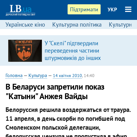
Підтримати
УКР
Українське кіно
Культурна політика
Культурні і
У "Скелі" підтвердили
переведення частини
штурмовиків до інших
підрозділів
Головна
—
Культура
—
14 квітня 2010
, 14:40
В Беларуси запретили показ
"Катыни" Анжея Вайды
Белоруссия решила воздержаться от траура.
11 апреля, в день скорби по погибшей под
Смоленском польской делегации,
белорусская цензура не пропустила в эфир