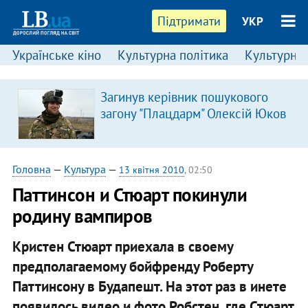
Підтримати
УКР
Українське кіно
Культурна політика
Культурні і
Загинув керівник пошукового
загону "Плацдарм" Олексій Юков
Головна
—
Культура
—
13 квітня 2010
, 02:50
Паттинсон и Стюарт покинули
родину вампиров
Кристен Стюарт приехала в своему
предполагаемому бойфренду Роберту
Паттинсону в Будапешт. На этот раз в инете
появилось видео и фото Робстен, где Стюарт