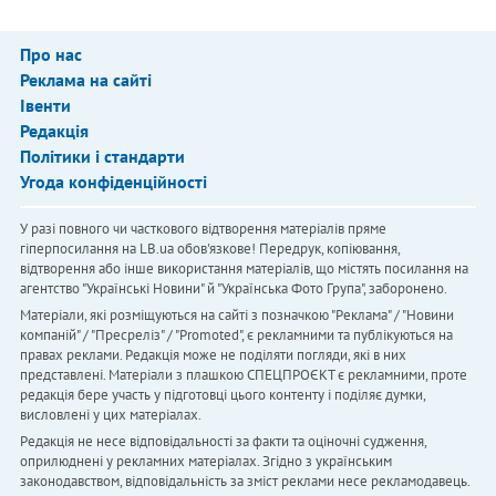
Про нас
Реклама на сайті
Івенти
Редакція
Політики і стандарти
Угода конфіденційності
У разі повного чи часткового відтворення матеріалів пряме
гіперпосилання на LB.ua обов'язкове! Передрук, копіювання,
відтворення або інше використання матеріалів, що містять посилання на
агентство "Українськi Новини" й "Українська Фото Група", заборонено.
Матеріали, які розміщуються на сайті з позначкою "Реклама" / "Новини
компаній" / "Пресреліз" / "Promoted", є рекламними та публікуються на
правах реклами. Редакція може не поділяти погляди, які в них
представлені. Матеріали з плашкою СПЕЦПРОЄКТ є рекламними, проте
редакція бере участь у підготовці цього контенту і поділяє думки,
висловлені у цих матеріалах.
Редакція не несе відповідальності за факти та оціночні судження,
оприлюднені у рекламних матеріалах. Згідно з українським
законодавством, відповідальність за зміст реклами несе рекламодавець.