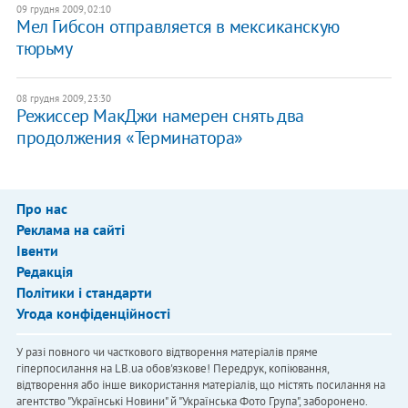
09 грудня 2009, 02:10
Мел Гибсон отправляется в мексиканскую
тюрьму
08 грудня 2009, 23:30
Режиссер МакДжи намерен снять два
продолжения «Терминатора»
Про нас
Реклама на сайті
Івенти
Редакція
Політики і стандарти
Угода конфіденційності
У разі повного чи часткового відтворення матеріалів пряме
гіперпосилання на LB.ua обов'язкове! Передрук, копіювання,
відтворення або інше використання матеріалів, що містять посилання на
агентство "Українськi Новини" й "Українська Фото Група", заборонено.