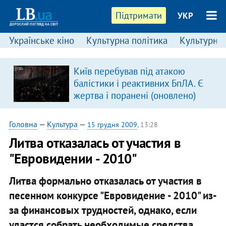
Підтримати
УКР
Українське кіно
Культурна політика
Культурні і
Київ перебував під атакою
в
балістики і реактивних БпЛА. Є
жертва і поранені (оновлено)
Головна
—
Культура
—
15 грудня 2009
, 13:28
Литва отказалась от участия в
"Евровидении - 2010"
Литва формально отказалась от участия в
песенном конкурсе "Евровидение - 2010" из-
за финансовых трудностей, однако, если
удастся собрать необходимые средства,