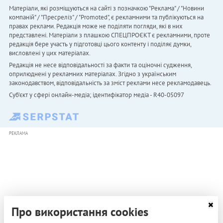
Матеріали, які розміщуються на сайті з позначкою "Реклама" / "Новини
компаній" / "Пресреліз" / "Promoted", є рекламними та публікуються на
правах реклами. Редакція може не поділяти погляди, які в них
представлені. Матеріали з плашкою СПЕЦПРОЄКТ є рекламними, проте
редакція бере участь у підготовці цього контенту і поділяє думки,
висловлені у цих матеріалах.
Редакція не несе відповідальності за факти та оціночні судження,
оприлюднені у рекламних матеріалах. Згідно з українським
законодавством, відповідальність за зміст реклами несе рекламодавець.
Cуб'єкт у сфері онлайн-медіа; ідентифікатор медіа - R40-05097
РЕКЛАМА
Про використання cookies