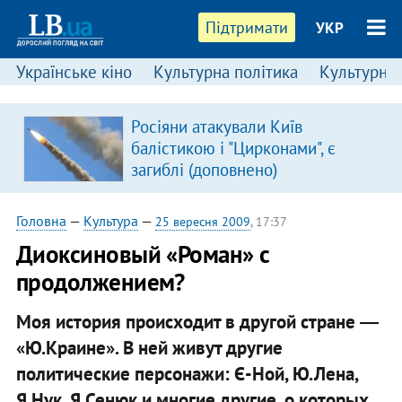
Підтримати
УКР
Українське кіно
Культурна політика
Культурні і
Росіяни атакували Київ
балістикою і "Цирконами", є
загиблі (доповнено)
Головна
—
Культура
—
25 вересня 2009
, 17:37
Диоксиновый «Роман» с
продолжением?
Моя история происходит в другой стране ―
«Ю.Краине». В ней живут другие
политические персонажи: Є-Ной, Ю.Лена,
Я.Нук, Я.Сенюк и многие другие, о которых