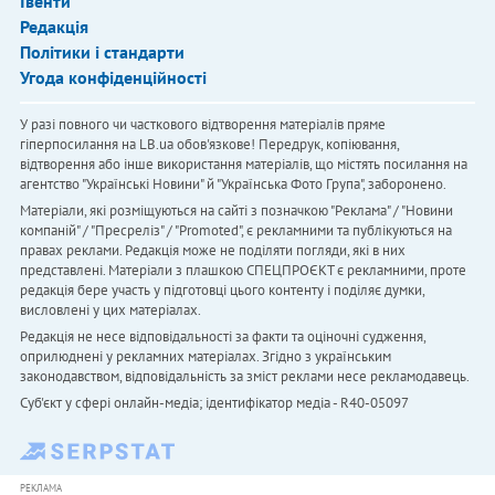
Івенти
Редакція
Політики і стандарти
Угода конфіденційності
У разі повного чи часткового відтворення матеріалів пряме
гіперпосилання на LB.ua обов'язкове! Передрук, копіювання,
відтворення або інше використання матеріалів, що містять посилання на
агентство "Українськi Новини" й "Українська Фото Група", заборонено.
Матеріали, які розміщуються на сайті з позначкою "Реклама" / "Новини
компаній" / "Пресреліз" / "Promoted", є рекламними та публікуються на
правах реклами. Редакція може не поділяти погляди, які в них
представлені. Матеріали з плашкою СПЕЦПРОЄКТ є рекламними, проте
редакція бере участь у підготовці цього контенту і поділяє думки,
висловлені у цих матеріалах.
Редакція не несе відповідальності за факти та оціночні судження,
оприлюднені у рекламних матеріалах. Згідно з українським
законодавством, відповідальність за зміст реклами несе рекламодавець.
Cуб'єкт у сфері онлайн-медіа; ідентифікатор медіа - R40-05097
РЕКЛАМА