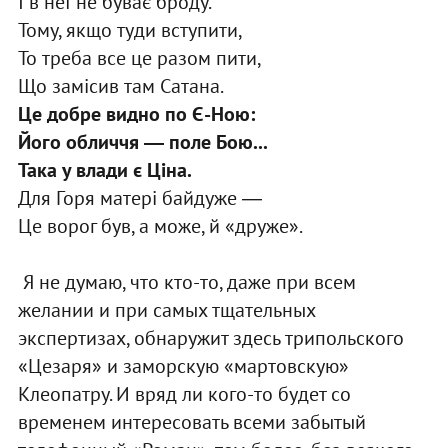
I в неї не буває броду.
Тому, якщо туди вступити,
То треба все це разом пити,
Що замiсив там Сатана.
Це добре видно по Є-Ною:
Його обличчя ― поле Бою...
Така у влади є Цiна.
Для Горя матерi байдуже ―
Це ворог був, а може, й «друже».
Я не думаю, что кто-то, даже при всем
желании и при самых тщательных
экспертизах, обнаружит здесь трипольского
«Цезаря» и заморскую «мартовскую»
Клеопатру. И вряд ли кого-то будет со
временем интересовать всеми забытый