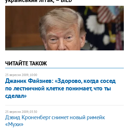
ЧИТАЙТЕ ТАКОЖ
25 вересня 2009, 10:00
Джаник Файзиев: «Здорово, когда сосед
по лестничной клетке понимает, что ты
сделал»
25 вересня 2009, 03:30
Дэвид Кроненберг снимет новый римейк
«Мухи»