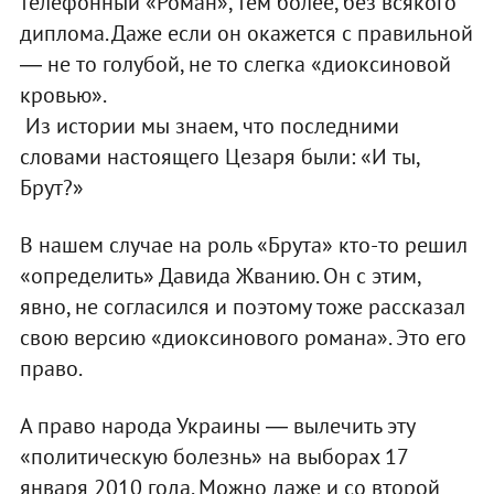
телефонный «Роман», тем более, без всякого
диплома. Даже если он окажется с правильной
― не то голубой, не то слегка «диоксиновой
кровью».
Из истории мы знаем, что последними
словами настоящего Цезаря были: «И ты,
Брут?»
В нашем случае на роль «Брута» кто-то решил
«определить» Давида Жванию. Он с этим,
явно, не согласился и поэтому тоже рассказал
свою версию «диоксинового романа». Это его
право.
А право народа Украины ― вылечить эту
«политическую болезнь» на выборах 17
января 2010 года. Можно даже и со второй