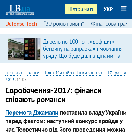
Підтримати
УКР
Defense Tech
“30 років гривні”
Фінансова грамо
Дизель по 100 грн, «дефіцит»
бензину на заправках і мовчання
уряду. Що буде далі з цінами на
пальне?
Головна
—
Блоги
—
Блог Михайла Поживанова
—
17 травня
2016
, 11:05
Євробачення-2017: фінанси
співають романси
Перемога Джамали
поставила владу України
перед фактом: наступний конкурс пройде у
нас. Теоретично від його проведення можна