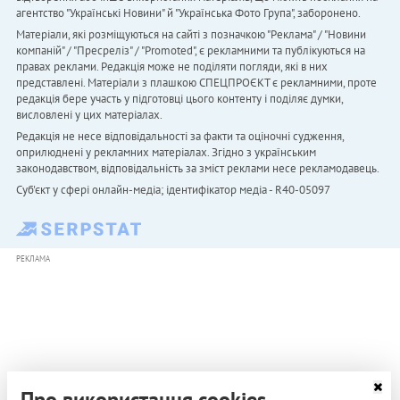
агентство "Українськi Новини" й "Українська Фото Група", заборонено.
Матеріали, які розміщуються на сайті з позначкою "Реклама" / "Новини
компаній" / "Пресреліз" / "Promoted", є рекламними та публікуються на
правах реклами. Редакція може не поділяти погляди, які в них
представлені. Матеріали з плашкою СПЕЦПРОЄКТ є рекламними, проте
редакція бере участь у підготовці цього контенту і поділяє думки,
висловлені у цих матеріалах.
Редакція не несе відповідальності за факти та оціночні судження,
оприлюднені у рекламних матеріалах. Згідно з українським
законодавством, відповідальність за зміст реклами несе рекламодавець.
Cуб'єкт у сфері онлайн-медіа; ідентифікатор медіа - R40-05097
РЕКЛАМА
Про використання cookies