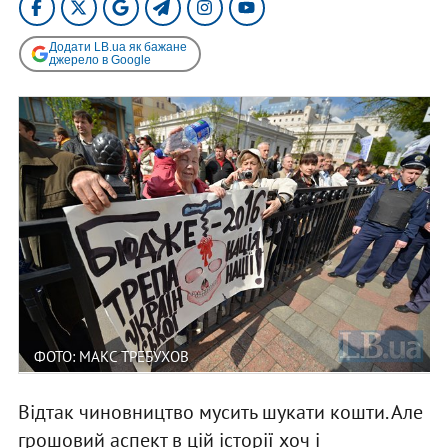
Додати LB.ua як бажане
джерело в Google
ФОТО: МАКС ТРЕБУХОВ
Відтак чиновництво мусить шукати кошти. Але
грошовий аспект в цій історії хоч і