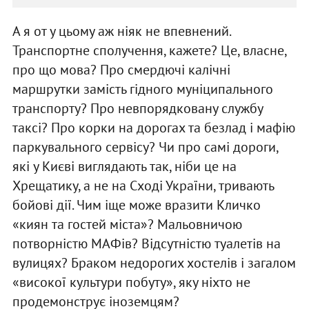
А я от у цьому аж ніяк не впевнений.
Транспортне сполучення, кажете? Це, власне,
про що мова? Про смердючі калічні
маршрутки замість гідного муніципального
транспорту? Про невпорядковану службу
таксі? Про корки на дорогах та безлад і мафію
паркувального сервісу? Чи про самі дороги,
які у Києві виглядають так, ніби це на
Хрещатику, а не на Сході України, тривають
бойові дії. Чим іще може вразити Кличко
«киян та гостей міста»? Мальовничою
потворністю МАФів? Відсутністю туалетів на
вулицях? Браком недорогих хостелів і загалом
«високої культури побуту», яку ніхто не
продемонструє іноземцям?