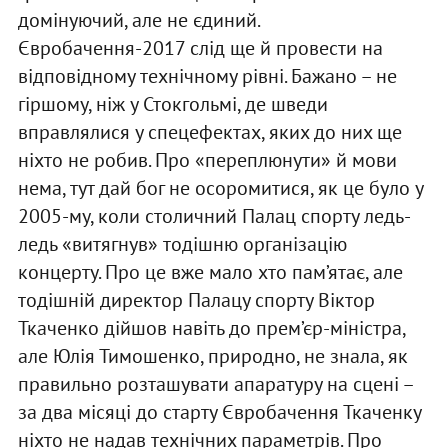
домінуючий, але не єдиний.
Євробачення-2017 слід ще й провести на
відповідному технічному рівні. Бажано – не
гіршому, ніж у Стокгольмі, де шведи
вправлялися у спецефектах, яких до них ще
ніхто не робив. Про «переплюнути» й мови
нема, тут дай бог не осоромитися, як це було у
2005-му, коли столичний Палац спорту ледь-
ледь «витягнув» тодішню організацію
концерту. Про це вже мало хто пам’ятає, але
тодішній директор Палацу спорту Віктор
Ткаченко дійшов навіть до прем’єр-міністра,
але Юлія Тимошенко, природно, не знала, як
правильно розташувати апаратуру на сцені –
за два місяці до старту Євробачення Ткаченку
ніхто не надав технічних параметрів. Про