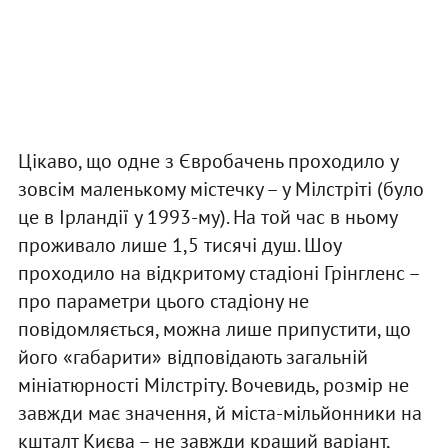
Цікаво, що одне з Євробачень проходило у
зовсім маленькому містечку – у Мілстріті (було
це в Ірландії у 1993-му). На той час в ньому
проживало лише 1,5 тисячі душ. Шоу
проходило на відкритому стадіоні Грінгленс –
про параметри цього стадіону не
повідомляється, можна лише припустити, що
його «габарити» відповідають загальній
мініатюрності Мілстріту. Вочевидь, розмір не
завжди має значення, й міста-мільйонники на
кшталт Києва – не завжди кращий варіант,