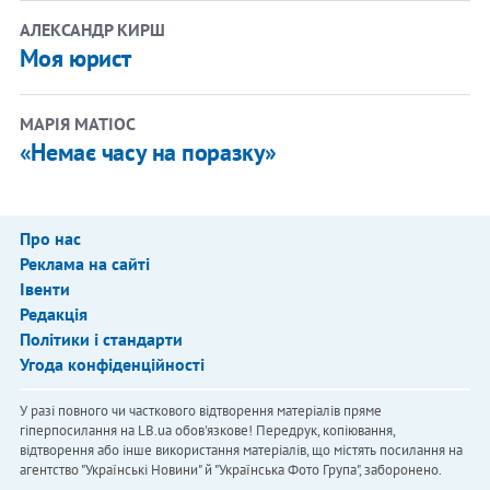
АЛЕКСАНДР КИРШ
Моя юрист
МАРІЯ МАТІОС
«Немає часу на поразку»
Про нас
Реклама на сайті
Івенти
Редакція
Політики і стандарти
Угода конфіденційності
У разі повного чи часткового відтворення матеріалів пряме
гіперпосилання на LB.ua обов'язкове! Передрук, копіювання,
відтворення або інше використання матеріалів, що містять посилання на
агентство "Українськi Новини" й "Українська Фото Група", заборонено.