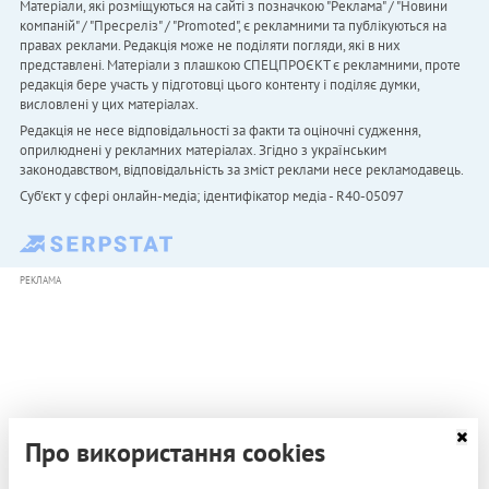
Матеріали, які розміщуються на сайті з позначкою "Реклама" / "Новини
компаній" / "Пресреліз" / "Promoted", є рекламними та публікуються на
правах реклами. Редакція може не поділяти погляди, які в них
представлені. Матеріали з плашкою СПЕЦПРОЄКТ є рекламними, проте
редакція бере участь у підготовці цього контенту і поділяє думки,
висловлені у цих матеріалах.
Редакція не несе відповідальності за факти та оціночні судження,
оприлюднені у рекламних матеріалах. Згідно з українським
законодавством, відповідальність за зміст реклами несе рекламодавець.
Cуб'єкт у сфері онлайн-медіа; ідентифікатор медіа - R40-05097
РЕКЛАМА
Про використання cookies