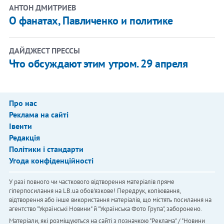
АНТОН ДМИТРИЕВ
О фанатах, Павличенко и политике
ДАЙДЖЕСТ ПРЕССЫ
Что обсуждают этим утром. 29 апреля
Про нас
Реклама на сайті
Івенти
Редакція
Політики і стандарти
Угода конфіденційності
У разі повного чи часткового відтворення матеріалів пряме
гіперпосилання на LB.ua обов'язкове! Передрук, копіювання,
відтворення або інше використання матеріалів, що містять посилання на
агентство "Українськi Новини" й "Українська Фото Група", заборонено.
Матеріали, які розміщуються на сайті з позначкою "Реклама" / "Новини