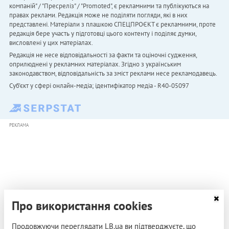
компаній" / "Пресреліз" / "Promoted", є рекламними та публікуються на
правах реклами. Редакція може не поділяти погляди, які в них
представлені. Матеріали з плашкою СПЕЦПРОЄКТ є рекламними, проте
редакція бере участь у підготовці цього контенту і поділяє думки,
висловлені у цих матеріалах.
Редакція не несе відповідальності за факти та оціночні судження,
оприлюднені у рекламних матеріалах. Згідно з українським
законодавством, відповідальність за зміст реклами несе рекламодавець.
Cуб'єкт у сфері онлайн-медіа; ідентифікатор медіа - R40-05097
РЕКЛАМА
Про використання cookies
Продовжуючи переглядати LB.ua ви підтверджуєте, що