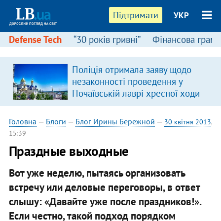
Підтримати
УКР
Defense Tech
“30 років гривні”
Фінансова грамо
:
Поліція отримала заяву щодо
незаконності проведення у
Почаївській лаврі хресної ходи
Головна
—
Блоги
—
Блог Ирины Бережной
—
30 квітня 2013
,
15:39
Праздные выходные
Вот уже неделю, пытаясь организовать
встречу или деловые переговоры, в ответ
слышу: «Давайте уже после праздников!».
Если честно, такой подход порядком