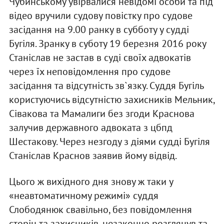
Чубинському увірвалися невідомі особи та під
відео вручили судову повістку про судове
засідання на 9.00 ранку в субботу у судді
Бугіля. Зранку в суботу 19 березня 2016 року
Станіслав не застав в суді своїх адвокатів
через їх неповідомлення про судове
засідання та відсутність зв`язку. Суддя Бугіль
користуючись відсутністю захисників Мельник,
Сівакова та Мамалиги без згоди Краснова
залучив державного адвоката з цбпд
Шестакову. Через незгоду з діями судді Бугіля
Станіслав Краснов заявив йому відвід.
Цього ж вихідного дня знову ж таки у
«неавтоматичному режимі» суддя
Слободянюк свавільно, без повідомлення
сторін та захисників, незаконно розглянув та