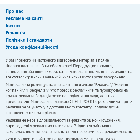
Про нас
Реклама на сайті
Івенти
Редакція
Політики і стандарти
Угода конфіденційності
У разі повного чи часткового відтворення матеріалів пряме
гіперпосилання на LB.ua обов'язкове! Передрук, копіювання,
відтворення або інше використання матеріалів, що містять посилання на
агентство "Українськi Новини" й "Українська Фото Група", заборонено.
Матеріали, які розміщуються на сайті з позначкою "Реклама" / "Новини
компаній" / "Пресреліз" / "Promoted", є рекламними та публікуються на
правах реклами. Редакція може не поділяти погляди, які в них
представлені. Матеріали з плашкою СПЕЦПРОЄКТ є рекламними, проте
редакція бере участь у підготовці цього контенту і поділяє думки,
висловлені у цих матеріалах.
Редакція не несе відповідальності за факти та оціночні судження,
оприлюднені у рекламних матеріалах. Згідно з українським
законодавством, відповідальність за зміст реклами несе рекламодавець.
Cуб'єкт у сфері онлайн-медіа; ідентифікатор медіа - R40-05097