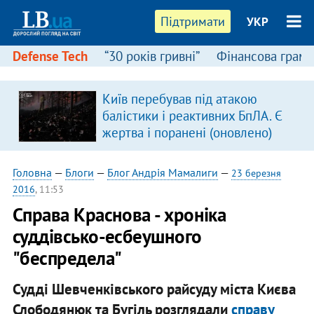
Підтримати
УКР
Defense Tech
“30 років гривні”
Фінансова грамо
Київ перебував під атакою
балістики і реактивних БпЛА. Є
жертва і поранені (оновлено)
Головна
—
Блоги
—
Блог Андрія Мамалиги
—
23 березня
2016
, 11:53
Справа Краснова - хроніка
суддівсько-есбеушного
"беспредела"
Судді Шевченківського райсуду міста Києва
Слободянюк та Бугіль розглядали
справу