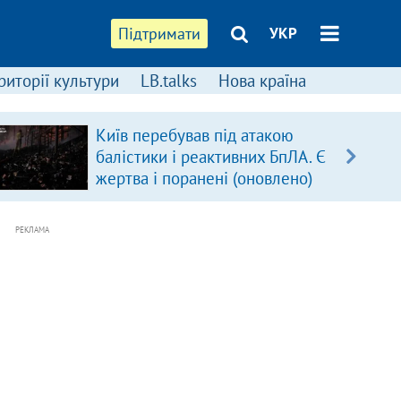
Підтримати
УКР
риторії культури
LB.talks
Нова країна
Київ перебував під атакою
балістики і реактивних БпЛА. Є
жертва і поранені (оновлено)
РЕКЛАМА