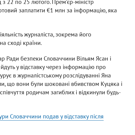
 з 22 по 25 лютого. Прем'єр-міністр
отовий заплатити €1 млн за інформацію, яка
яльність журналіста, зокрема його
на сході країни.
тар Ради безпеки Словаччини Вільям Ясан і
йдуть у відставку через інформацію про
ігурує в журналістському розслідуванні Яна
али, що вони були шоковані вбивством Куцяка і
співчуття родичам загиблих і відкинули будь-
тури Словаччини подав у відставку після