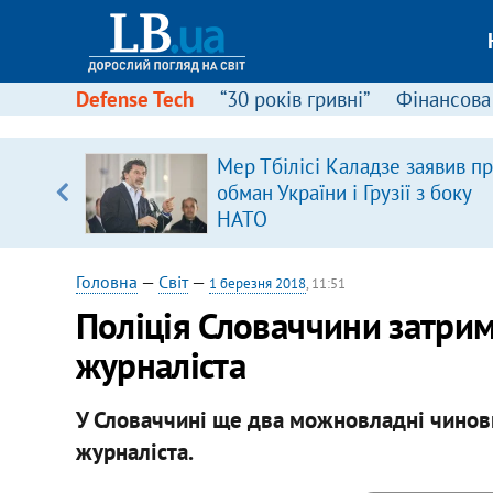
Defense Tech
“30 років гривні”
Фінансова
щодо
Мер Тбілісі Каладзе заявив п
 у
обман України і Грузії з боку
ої ходи
НАТО
Головна
—
Світ
—
1 березня 2018
, 11:51
Поліція Словаччини затрим
журналіста
У Словаччині ще два можновладні чиновн
журналіста.