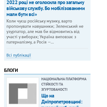
2022 році не оголосила про загальну
військову службу. Бо мобілізованими
мали бути всі»
Коли чуєш російську музику, варто
пропонувати навушники; Зеленський не
узурпатор, але мав би відмовитись від
участі у виборах; Україна виповзає з
патерналізму, а Росія —…
Всі публікації
БЛОГИ
НАЦІОНАЛЬНА ПЛАТФОРМА
СТІЙКОСТІ ТА
ЗГУРТОВАНОСТІ
Що на
Дніпропетровщині: