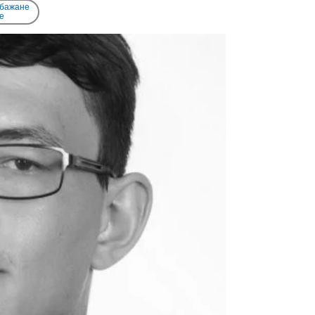
 бажане
e