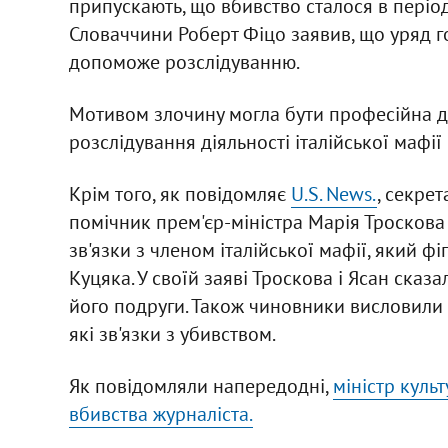
припускають, що вбивство сталося в період
Словаччини Роберт Фіцо заявив, що уряд г
допоможе розслідуванню.
Мотивом злочину могла бути професійна ді
розслідування діяльності італійської мафії 
Крім того, як повідомляє
U.S. News.
, секре
помічник прем'єр-міністра Марія Троскова 
зв'язки з членом італійської мафії, який ф
Куцяка. У своїй заяві Троскова і Ясан сказ
його подруги. Також чиновники висловили 
які зв'язки з убивством.
Як повідомляли напередодні,
міністр куль
вбивства журналіста.