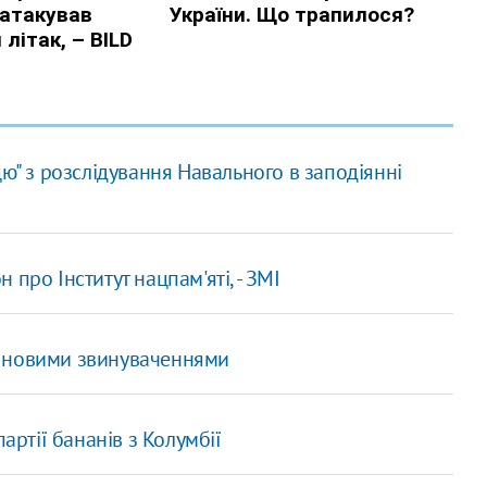
ю" з розслідування Навального в заподіянні
про Інститут нацпам'яті, - ЗМІ
а новими звинуваченнями
артії бананів з Колумбії