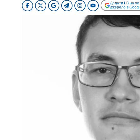
Додати LB.ua як
джерело в Googl