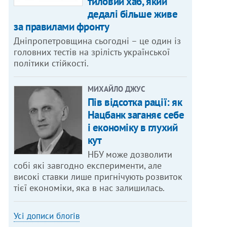
тиловий хаб, який
дедалі більше живе
за правилами фронту
Дніпропетровщина сьогодні – це один із
головних тестів на зрілість української
політики стійкості.
МИХАЙЛО ДЖУС
Пів відсотка рації: як
Нацбанк заганяє себе
і економіку в глухий
кут
НБУ може дозволити
собі які завгодно експерименти, але
високі ставки лише пригнічують розвиток
тієї економіки, яка в нас залишилась.
Усі дописи блогів