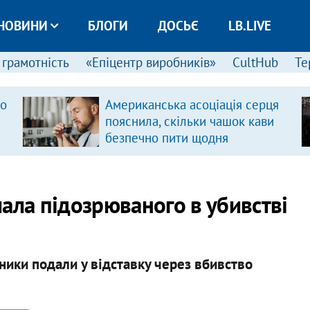
НОВИНИ
БЛОГИ
ДОСЬЄ
LB.LIVE
 грамотність
«Епіцентр виробників»
CultHub
Те
ро
Американська асоціація серця
пояснила, скільки чашок кави
безпечно пити щодня
ала підозрюваного в убивстві
ики подали у відставку через вбивство