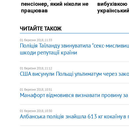
ЧИТАЙТЕ ТАКОЖ
01 березня 2018, 11:33
Поліція Таїланду звинуватила "секс-мисливиц
шкоди репутації країни
01 березня 2018, 11:12
США висунули Польщі ультиматум через закон 
01 березня 2018, 10:51
Манафорт відмовився визнавати провину з
01 березня 2018, 10:30
Албанська поліція знайшла 613 кг кокаїну в п