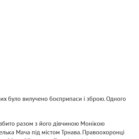
ких було вилучено боєприпаси і зброю. Одного
 вбито разом з його дівчиною Монікою
елька Мача під містом Трнава. Правоохоронці