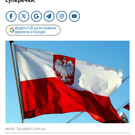
Додати LB.ua як бажане
джерело в Google
ФОТО: TELEGRAF.COM.UA