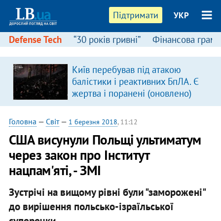
Підтримати
УКР
Defense Tech
“30 років гривні”
Фінансова грамо
Київ перебував під атакою
балістики і реактивних БпЛА. Є
жертва і поранені (оновлено)
Головна
—
Світ
—
1 березня 2018
, 11:12
США висунули Польщі ультиматум
через закон про Інститут
нацпам'яті, - ЗМІ
Зустрічі на вищому рівні були "заморожені"
до вирішення польсько-ізраїльської
суперечки.