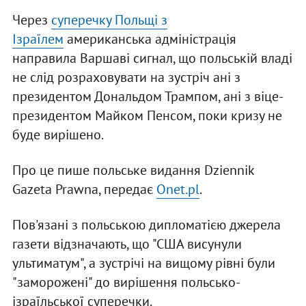
Через
суперечку Польщі з
Ізраїлем
американська адміністрація
направила Варшаві сигнал, що польській владі
не слід розраховувати на зустріч ані з
президентом Дональдом Трампом, ані з віце-
президентом Майком Пенсом, поки кризу не
буде вирішено.
Про це пише польське видання Dziennik
Gazeta Prawna, передає
Onet.pl
.
Пов'язані з польською дипломатією джерела
газети відзначають, що "США висунули
ультиматум", а зустрічі на вищому рівні були
"заморожені" до вирішення польсько-
ізраїльської суперечки.