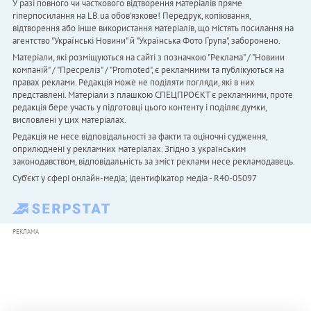
У разі повного чи часткового відтворення матеріалів пряме
гіперпосилання на LB.ua обов'язкове! Передрук, копіювання,
відтворення або інше використання матеріалів, що містять посилання на
агентство "Українськi Новини" й "Українська Фото Група", заборонено.
Матеріали, які розміщуються на сайті з позначкою "Реклама" / "Новини
компаній" / "Пресреліз" / "Promoted", є рекламними та публікуються на
правах реклами. Редакція може не поділяти погляди, які в них
представлені. Матеріали з плашкою СПЕЦПРОЄКТ є рекламними, проте
редакція бере участь у підготовці цього контенту і поділяє думки,
висловлені у цих матеріалах.
Редакція не несе відповідальності за факти та оціночні судження,
оприлюднені у рекламних матеріалах. Згідно з українським
законодавством, відповідальність за зміст реклами несе рекламодавець.
Cуб'єкт у сфері онлайн-медіа; ідентифікатор медіа - R40-05097
РЕКЛАМА