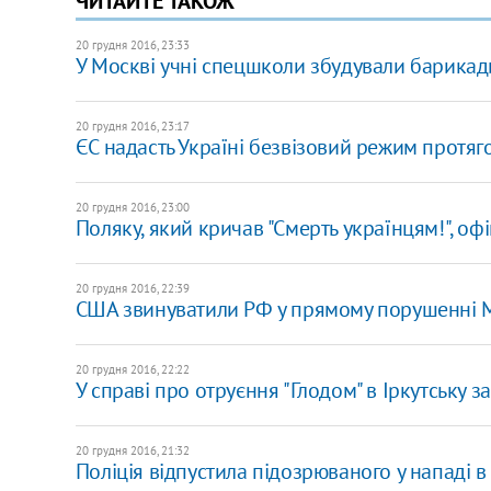
ЧИТАЙТЕ ТАКОЖ
20 грудня 2016, 23:33
У Москві учні спецшколи збудували барикади
20 грудня 2016, 23:17
ЄС надасть Україні безвізовий режим протяго
20 грудня 2016, 23:00
Поляку, який кричав "Смерть українцям!", о
20 грудня 2016, 22:39
США звинуватили РФ у прямому порушенні М
20 грудня 2016, 22:22
У справі про отруєння "Глодом" в Іркутську з
20 грудня 2016, 21:32
Поліція відпустила підозрюваного у нападі в 