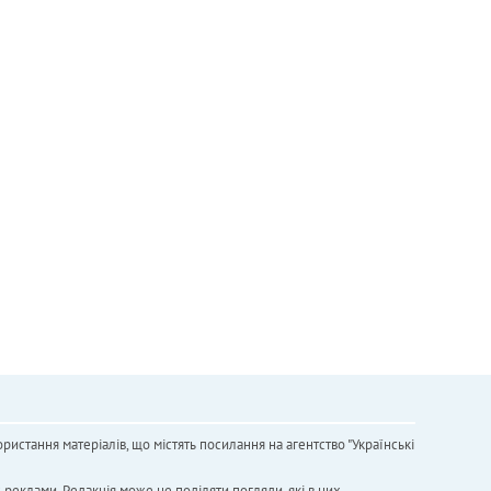
ристання матеріалів, що містять посилання на агентство "Українськi
х реклами. Редакція може не поділяти погляди, які в них