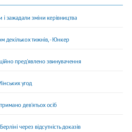
 і зажадали зміни керівництва
м декількох тижнів, - Юнкер
фіційно пред'явлено звинувачення
інських угод
атримано дев'ятьох осіб
Берліні через відсутність доказів