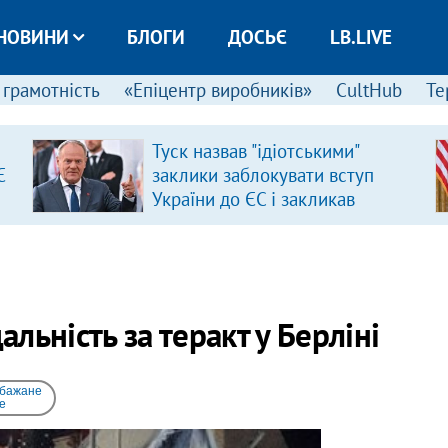
НОВИНИ
БЛОГИ
ДОСЬЄ
LB.LIVE
 грамотність
«Епіцентр виробників»
CultHub
Те
Туск назвав "ідіотськими"
Є
заклики заблокувати вступ
України до ЄС і закликав
припинити антиукраїнську
риторику
альність за теракт у Берліні
 бажане
e