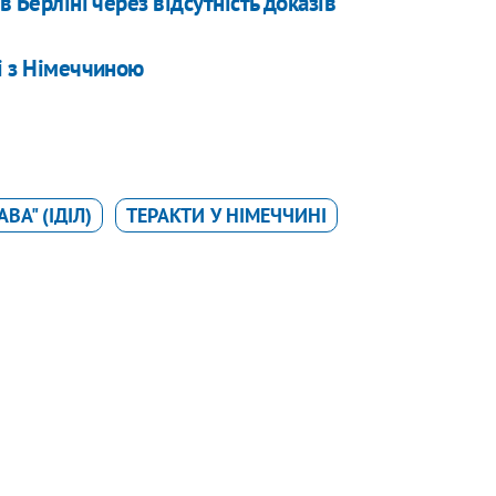
в Берліні через відсутність доказів
ні з Німеччиною
ВА" (ІДІЛ)
ТЕРАКТИ У НІМЕЧЧИНІ