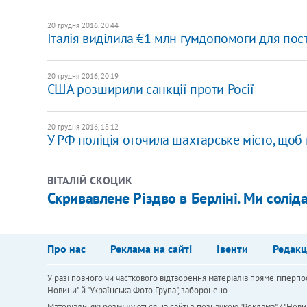
20 грудня 2016, 20:44
Італія виділила €1 млн гумдопомоги для по
20 грудня 2016, 20:19
США розширили санкції проти Росії
20 грудня 2016, 18:12
У РФ поліція оточила шахтарське місто, щоб 
ВІТАЛІЙ СКОЦИК
Скривавлене Різдво в Берліні. Ми солід
Про нас
Реклама на сайті
Івенти
Редакц
У разі повного чи часткового відтворення матеріалів пряме гіперпо
Новини" й "Українська Фото Група", заборонено.
Матеріали, які розміщуються на сайті з позначкою "Реклама" / "Нови