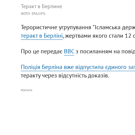
Теракт в Берлине
ФОТО: EPA/UPG
Терористичне угрупування "Ісламська держа
теракт в Берліні
, жертвами якого стали 12 о
Про це передає
BBC
з посиланням на повід
Поліція Берліна вже відпустила єдиного з
теракту через відсутність доказів.
РЕКЛАМА