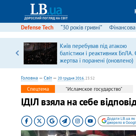
Defense Tech
“30 років гривні”
Фінансова
серця
Київ перебував під атакою
 кави
балістики і реактивних БпЛА. 
жертва і поранені (оновлено)
Головна
—
Світ
—
20 грудня 2016
, 23:52
Спецтема
"Исламское государство"
ІДІЛ взяла на себе відповід
Додати LB.ua як
джерело в Googl