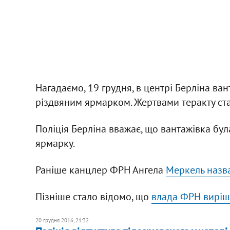
Нагадаємо, 19 грудня, в центрі Берліна ван
різдвяним ярмарком. Жертвами теракту ста
Поліція Берліна вважає, що вантажівка бу
ярмарку.
Раніше канцлер ФРН Ангела
Меркель назва
Пізніше стало відомо, що
влада ФРН виріши
20 грудня 2016, 21:32