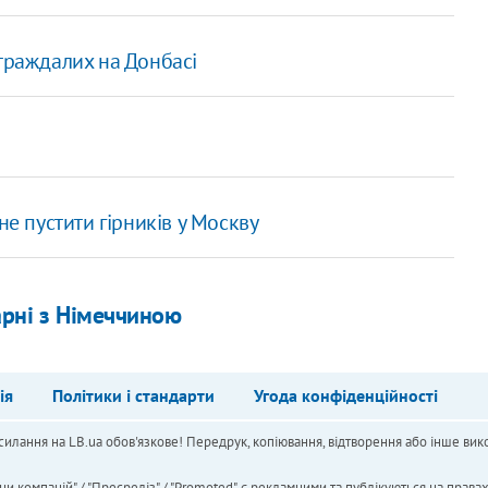
страждалих на Донбасі
не пустити гірників у Москву
арні з Німеччиною
ія
Політики і стандарти
Угода конфіденційності
силання на LB.ua обов'язкове! Передрук, копіювання, відтворення або інше вико
ни компаній" / "Пресреліз" / "Promoted", є рекламними та публікуються на права