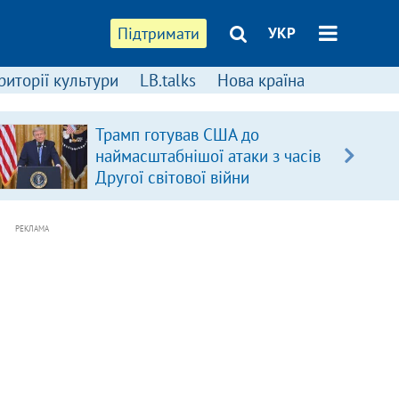
Підтримати
УКР
риторії культури
LB.talks
Нова країна
Трамп готував США до
наймасштабнішої атаки з часів
Другої світової війни
РЕКЛАМА