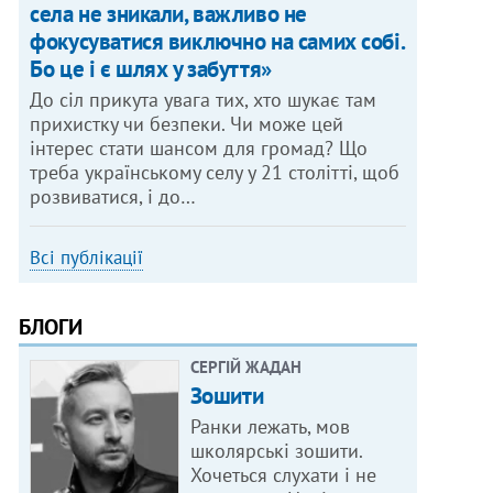
села не зникали, важливо не
фокусуватися виключно на самих собі.
Бо це і є шлях у забуття»
До сіл прикута увага тих, хто шукає там
прихистку чи безпеки. Чи може цей
інтерес стати шансом для громад? Що
треба українському селу у 21 столітті, щоб
розвиватися, і до…
Всі публікації
БЛОГИ
СЕРГІЙ ЖАДАН
Зошити
Ранки лежать, мов
школярські зошити.
Хочеться слухати і не