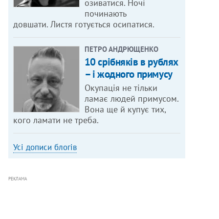
озиватися. Ночі
починають
довшати. Листя готується осипатися.
ПЕТРО АНДРЮЩЕНКО
10 срібняків в рублях
– і жодного примусу
Окупація не тільки
ламає людей примусом.
Вона ще й купує тих,
кого ламати не треба.
Усі дописи блогів
РЕКЛАМА