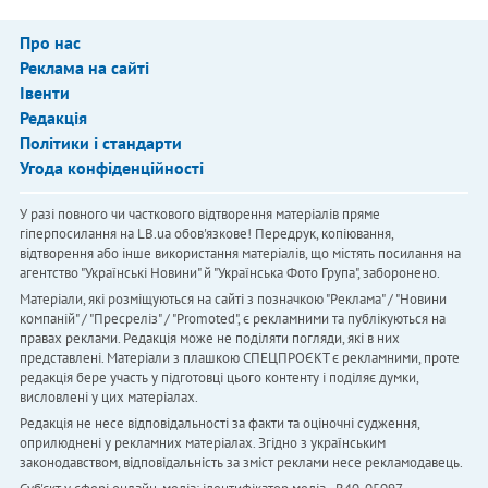
Про нас
Реклама на сайті
Івенти
Редакція
Політики і стандарти
Угода конфіденційності
У разі повного чи часткового відтворення матеріалів пряме
гіперпосилання на LB.ua обов'язкове! Передрук, копіювання,
відтворення або інше використання матеріалів, що містять посилання на
агентство "Українськi Новини" й "Українська Фото Група", заборонено.
Матеріали, які розміщуються на сайті з позначкою "Реклама" / "Новини
компаній" / "Пресреліз" / "Promoted", є рекламними та публікуються на
правах реклами. Редакція може не поділяти погляди, які в них
представлені. Матеріали з плашкою СПЕЦПРОЄКТ є рекламними, проте
редакція бере участь у підготовці цього контенту і поділяє думки,
висловлені у цих матеріалах.
Редакція не несе відповідальності за факти та оціночні судження,
оприлюднені у рекламних матеріалах. Згідно з українським
законодавством, відповідальність за зміст реклами несе рекламодавець.