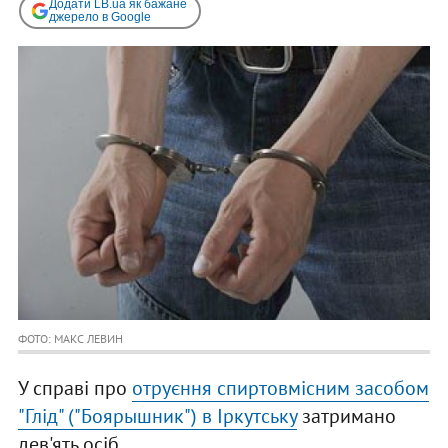
Додати LB.ua як бажане
джерело в Google
ФОТО: МАКС ЛЕВИН
У справі про
отруєння спиртовмісним засобом
"Глід" ("Боярышник") в Іркутську
затримано
дев'ять осіб.