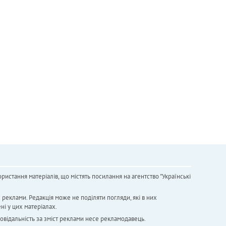
ристання матеріалів, що містять посилання на агентство "Українськi
х реклами. Редакція може не поділяти погляди, які в них
ні у цих матеріалах.
повідальність за зміст реклами несе рекламодавець.