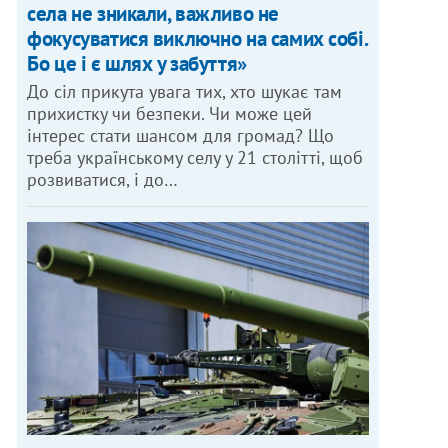
села не зникали, важливо не
фокусуватися виключно на самих собі.
Бо це і є шлях у забуття»
До сіл прикута увага тих, хто шукає там
прихистку чи безпеки. Чи може цей
інтерес стати шансом для громад? Що
треба українському селу у 21 столітті, щоб
розвиватися, і до…