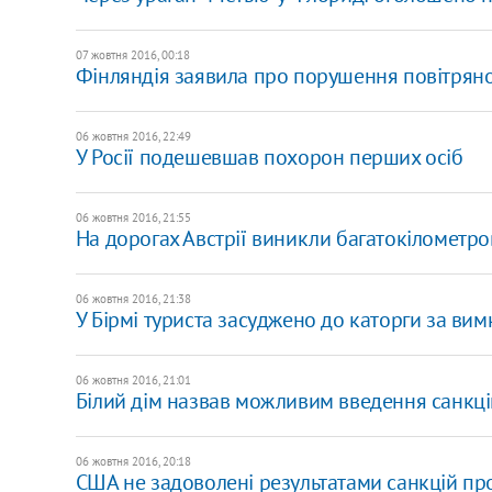
07 жовтня 2016, 00:18
Фінляндія заявила про порушення повітрян
06 жовтня 2016, 22:49
У Росії подешевшав похорон перших осіб
06 жовтня 2016, 21:55
На дорогах Австрії виникли багатокілометров
06 жовтня 2016, 21:38
У Бірмі туриста засуджено до каторги за ви
06 жовтня 2016, 21:01
Білий дім назвав можливим введення санкці
06 жовтня 2016, 20:18
США не задоволені результатами санкцій про