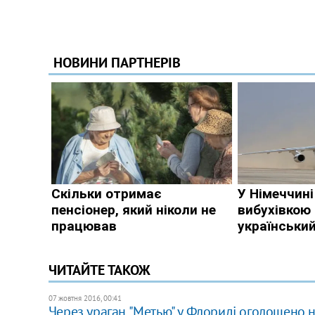
ЧИТАЙТЕ ТАКОЖ
07 жовтня 2016, 00:41
Через ураган "Метью" у Флориді оголошено 