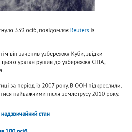
гнуло 339 осіб, повідомляє
Reuters
із
отім він зачепив узбережжя Куби, звідки
я цього ураган рушив до узбережжя США,
а.
иці за період із 2007 року. В ООН підкреслили,
итися найважчими після землетрусу 2010 року.
 надзвичайний стан
а 100 осіб