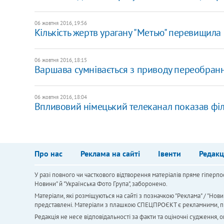
06 жовтня 2016, 19:56
Кількість жертв урагану "Метью" перевищила 
06 жовтня 2016, 18:15
Варшава сумнівається з приводу переобранн
06 жовтня 2016, 18:04
Впливовий німецький телеканал показав філь
Про нас
Реклама на сайті
Івенти
Редакц
У разі повного чи часткового відтворення матеріалів пряме гіперпо
Новини" й "Українська Фото Група", заборонено.
Матеріали, які розміщуються на сайті з позначкою "Реклама" / "Нови
представлені. Матеріали з плашкою СПЕЦПРОЄКТ є рекламними, проте
Редакція не несе відповідальності за факти та оціночні судження,