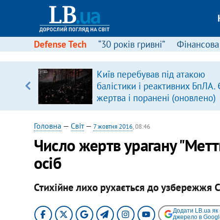
Defense Tech
“30 років гривні”
Фінансова
Київ перебував під атакою
балістики і реактивних БпЛА. 
жертва і поранені (оновлено)
Головна
—
Світ
—
7 жовтня 2016
, 08:46
Число жертв урагану "Метть
осіб
Стихійне лихо рухається до узбережжя 
Додати LB.ua як
джерело в Googl