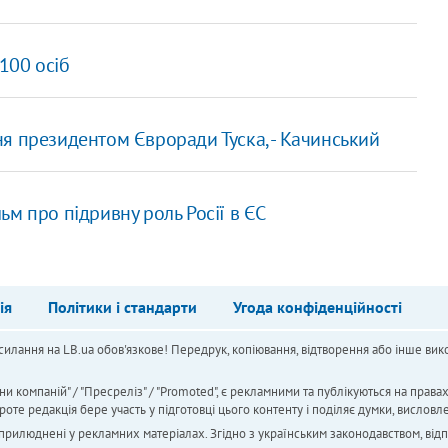
100 осіб
я президентом Євроради Туска, - Качинський
м про підривну роль Росії в ЄС
ія
Політики і стандарти
Угода конфіденційності
силання на LB.ua обов'язкове! Передрук, копіювання, відтворення або інше вико
ни компаній" / "Пресреліз" / "Promoted", є рекламними та публікуються на права
 редакція бере участь у підготовці цього контенту і поділяє думки, висловле
 оприлюднені у рекламних матеріалах. Згідно з українським законодавством, від