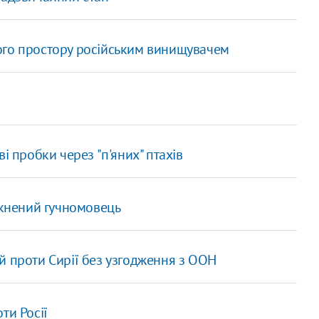
ого простору російським винищувачем
і пробки через "п'яних" птахів
мкнений гучномовець
й проти Сирії без узгодження з ООН
ти Росії