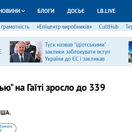
НОВИНИ
БЛОГИ
ДОСЬЄ
LB.LIVE
 грамотність
«Епіцентр виробників»
CultHub
Те
Туск назвав "ідіотськими"
Є
заклики заблокувати вступ
України до ЄС і закликав
припинити антиукраїнську
риторику
ю" на Гаїті зросло до 339
США.
 бажане
e