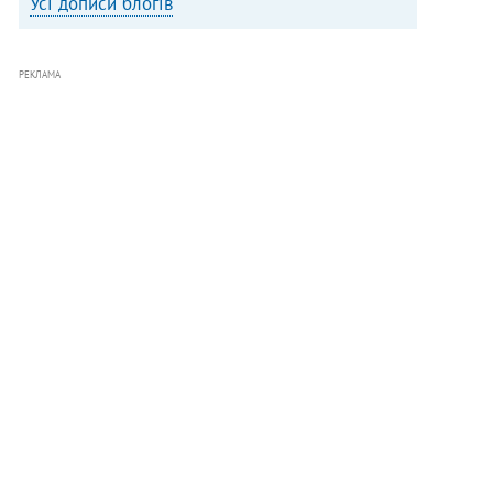
Усі дописи блогів
РЕКЛАМА