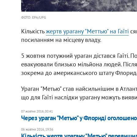
ФОТО: EPA/UPG
Кількість
жертв урагану "Меттью" на Гаїті
ся
посиланням на місцеву владу.
5 жовтня потужний ураган дістався Гаїті. П
евакуювали близько мільйона людей. Післ
зокрема до американського штату Флорид
Ураган "Метью" став найсильнішим в Атлант
що для Гаїті наслідки урагану можуть вияв
07 жовтня 2016, 00:41
Через ураган "Метью" у Флориді оголошено
06 жовтня 2016, 19:56
Кількість жертв урагану "Метью" перевищил