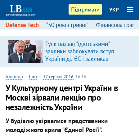
Підтримати
УКР
Defense Tech
“30 років гривні”
Фінансова грамо
Туск назвав "ідіотськими"
я
заклики заблокувати вступ
України до ЄС і закликав
припинити антиукраїнську
риторику
Головна
—
Світ
—
17 серпня 2016
, 16:16
У Культурному центрі України в
Москві зірвали лекцію про
незалежність України
У будівлю увірвалися представники
молодіжного крила "Єдиної Росії".