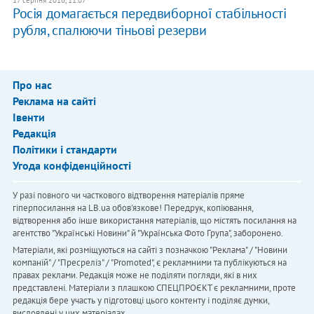
17 серпня 2016, 11:07
Росія домагається передвиборної стабільності
рубля, спалюючи тіньові резерви
Про нас
Реклама на сайті
Івенти
Редакція
Політики і стандарти
Угода конфіденційності
У разі повного чи часткового відтворення матеріалів пряме
гіперпосилання на LB.ua обов'язкове! Передрук, копіювання,
відтворення або інше використання матеріалів, що містять посилання на
агентство "Українськi Новини" й "Українська Фото Група", заборонено.
Матеріали, які розміщуються на сайті з позначкою "Реклама" / "Новини
компаній" / "Пресреліз" / "Promoted", є рекламними та публікуються на
правах реклами. Редакція може не поділяти погляди, які в них
представлені. Матеріали з плашкою СПЕЦПРОЄКТ є рекламними, проте
редакція бере участь у підготовці цього контенту і поділяє думки,
висловлені у цих матеріалах.