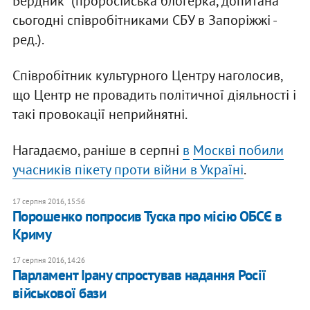
Бердник" (проросійська блогерка, допитана
сьогодні співробітниками СБУ в Запоріжжі -
ред.).
Співробітник культурного Центру наголосив,
що Центр не провадить політичної діяльності і
такі провокації неприйнятні.
Нагадаємо, раніше в серпні
в
Москві побили
учасників пікету проти війни в Україні
.
17 серпня 2016, 15:56
Порошенко попросив Туска про місію ОБСЄ в
Криму
17 серпня 2016, 14:26
Парламент Ірану спростував надання Росії
військової бази