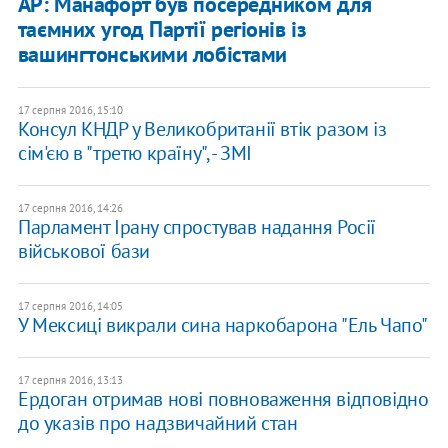
AP: Манафорт був посередником для
таємних угод Партії регіонів із
вашингтонськими лобістами
17 серпня 2016, 15:10
Консул КНДР у Великобританії втік разом із
сім'єю в "третю країну", - ЗМІ
17 серпня 2016, 14:26
Парламент Ірану спростував надання Росії
військової бази
17 серпня 2016, 14:05
У Мексиці викрали сина наркобарона "Ель Чапо"
17 серпня 2016, 13:13
Ердоган отримав нові повноваження відповідно
до указів про надзвичайний стан