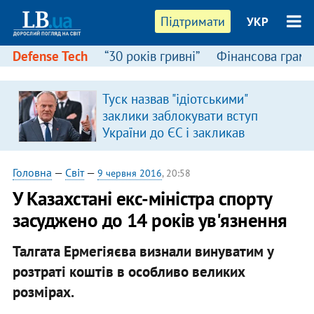
Підтримати
УКР
Defense Tech
“30 років гривні”
Фінансова грамо
Туск назвав "ідіотськими"
заклики заблокувати вступ
України до ЄС і закликав
припинити антиукраїнську
риторику
Головна
—
Світ
—
9 червня 2016
, 20:58
У Казахстані екс-міністра спорту
засуджено до 14 років ув'язнення
Талгата Ермегіяєва визнали винуватим у
розтраті коштів в особливо великих
розмірах.