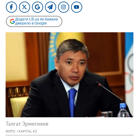
Додати LB.ua як бажане
джерело в Google
Талгат Эрмегияев
ФОТО: I.KAPITAL.KZ