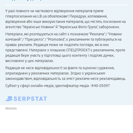
У разі повного чи часткового відтворення матеріалів пряме
гіперпосилання на LB.ua обов'язкове! Передрук, копіювання,
відтворення або інше використання матеріалів, що містять посилання на
агентство "Українськi Новини" й "Українська Фото Група", заборонено.
Матеріали, які розміщуються на сайті з позначкою "Реклама" / "Новини
компаній" / "Пресреліз" / "Promoted", є рекламними та публікуються на
правах реклами. Редакція може не поділяти погляди, які в них
представлені. Матеріали з плашкою СПЕЦПРОЄКТ є рекламними, проте
редакція бере участь у підготовці цього контенту і поділяє думки,
висловлені у цих матеріалах.
Редакція не несе відповідальності за факти та оціночні судження,
оприлюднені у рекламних матеріалах. Згідно з українським
законодавством, відповідальність за зміст реклами несе рекламодавець.
Cуб'єкт у сфері онлайн-медіа; ідентифікатор медіа - R40-05097
РЕКЛАМА