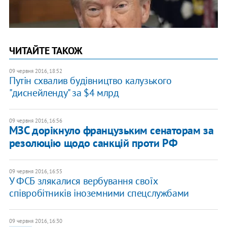
ЧИТАЙТЕ ТАКОЖ
09 червня 2016, 18:52
Путін схвалив будівництво калузького
"диснейленду" за $4 млрд
09 червня 2016, 16:56
МЗС дорікнуло французьким сенаторам за
резолюцію щодо санкцій проти РФ
09 червня 2016, 16:55
У ФСБ злякалися вербування своїх
співробітників іноземними спецслужбами
09 червня 2016, 16:30