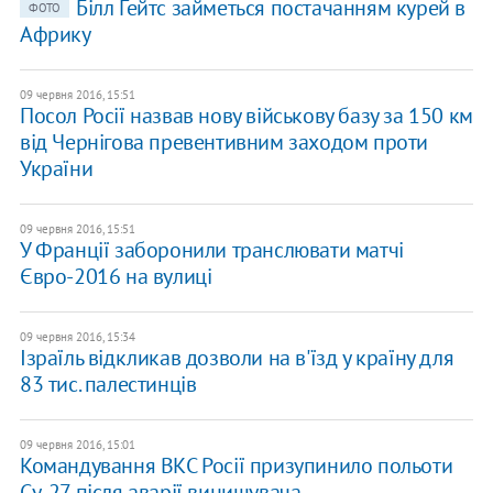
Білл Гейтс займеться постачанням курей в
ФОТО
Африку
09 червня 2016, 15:51
Посол Росії назвав нову військову базу за 150 км
від Чернігова превентивним заходом проти
України
09 червня 2016, 15:51
У Франції заборонили транслювати матчі
Євро-2016 на вулиці
09 червня 2016, 15:34
Ізраїль відкликав дозволи на в'їзд у країну для
83 тис. палестинців
09 червня 2016, 15:01
Командування ВКС Росії призупинило польоти
Су-27 після аварії винищувача