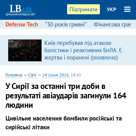
Підтримати
УКР
Defense Tech
“30 років гривні”
Фінансова грамо
Київ перебував під атакою
балістики і реактивних БпЛА. Є
жертва і поранені (оновлено)
Головна
—
Світ
—
24 січня 2016
, 18:45
У Сирії за останні три доби в
результаті авіаударів загинули 164
людини
Цивільне населення бомбили російські та
сирійські літаки