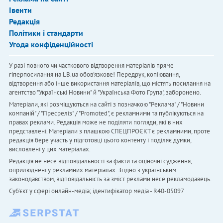
Івенти
Редакція
Політики і стандарти
Угода конфіденційності
У разі повного чи часткового відтворення матеріалів пряме
гіперпосилання на LB.ua обов'язкове! Передрук, копіювання,
відтворення або інше використання матеріалів, що містять посилання на
агентство "Українськi Новини" й "Українська Фото Група", заборонено.
Матеріали, які розміщуються на сайті з позначкою "Реклама" / "Новини
компаній" / "Пресреліз" / "Promoted", є рекламними та публікуються на
правах реклами. Редакція може не поділяти погляди, які в них
представлені. Матеріали з плашкою СПЕЦПРОЄКТ є рекламними, проте
редакція бере участь у підготовці цього контенту і поділяє думки,
висловлені у цих матеріалах.
Редакція не несе відповідальності за факти та оціночні судження,
оприлюднені у рекламних матеріалах. Згідно з українським
законодавством, відповідальність за зміст реклами несе рекламодавець.
Cуб'єкт у сфері онлайн-медіа; ідентифікатор медіа - R40-05097