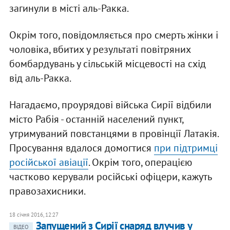
загинули в місті аль-Ракка.
Окрім того, повідомляється про смерть жінки і
чоловіка, вбитих у результаті повітряних
бомбардувань у сільській місцевості на схід
від аль-Ракка.
Нагадаємо, проурядові війська Сирії відбили
місто Рабія - останній населений пункт,
утримуваний повстанцями в провінції Латакія.
Просування вдалося домогтися
при підтримці
російської авіації
. Окрім того, операцією
частково керували російські офіцери, кажуть
правозахисники.
18 січня 2016, 12:27
Запущений з Сирії снаряд влучив у
ВІДЕО