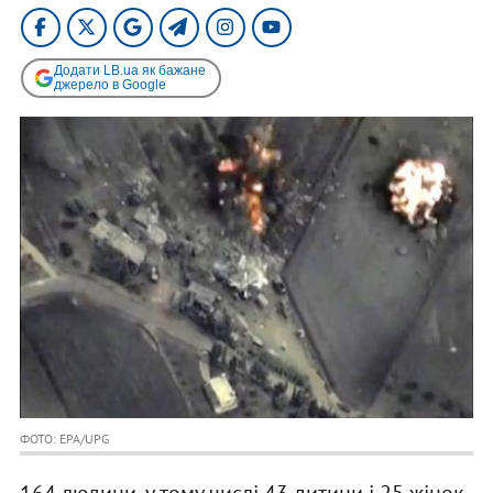
Додати LB.ua як бажане
джерело в Google
ФОТО: EPA/UPG