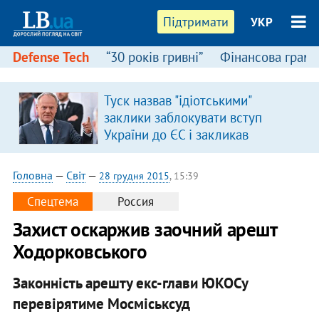
Підтримати
УКР
Defense Tech
“30 років гривні”
Фінансова грамо
Туск назвав "ідіотськими"
заклики заблокувати вступ
України до ЄС і закликав
припинити антиукраїнську
риторику
Головна
—
Світ
—
28 грудня 2015
, 15:39
Спецтема
Россия
Захист оскаржив заочний арешт
Ходорковського
Законність арешту екс-глави ЮКОСу
перевірятиме Мосміськсуд