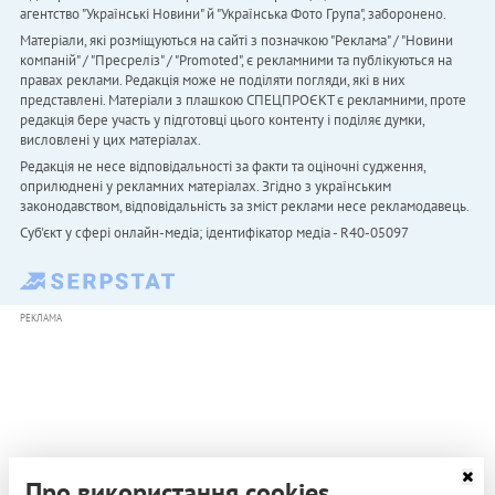
агентство "Українськi Новини" й "Українська Фото Група", заборонено.
Матеріали, які розміщуються на сайті з позначкою "Реклама" / "Новини
компаній" / "Пресреліз" / "Promoted", є рекламними та публікуються на
правах реклами. Редакція може не поділяти погляди, які в них
представлені. Матеріали з плашкою СПЕЦПРОЄКТ є рекламними, проте
редакція бере участь у підготовці цього контенту і поділяє думки,
висловлені у цих матеріалах.
Редакція не несе відповідальності за факти та оціночні судження,
оприлюднені у рекламних матеріалах. Згідно з українським
законодавством, відповідальність за зміст реклами несе рекламодавець.
Cуб'єкт у сфері онлайн-медіа; ідентифікатор медіа - R40-05097
РЕКЛАМА
Про використання cookies