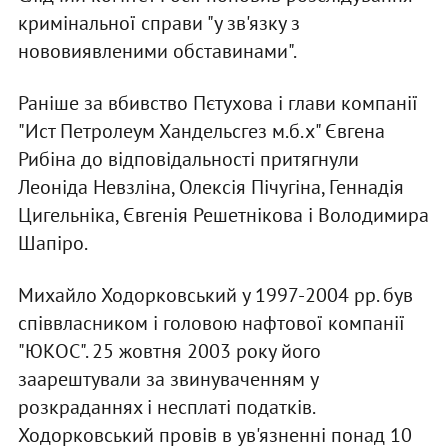
кримінальної справи "у зв'язку з
нововиявленими обставинами".
Раніше за вбивство Пєтухова і глави компанії
"Ист Петролеум Хандельсгез м.б.х" Євгена
Рибіна до відповідальності притягнули
Леоніда Невзліна, Олексія Пічугіна, Геннадія
Цигельніка, Євгенія Решетнікова і Володимира
Шапіро.
Михайло Ходорковський у 1997-2004 рр. був
співвласником і головою нафтової компанії
"ЮКОС". 25 жовтня 2003 року його
заарештували за звинуваченням у
розкраданнях і несплаті податків.
Ходорковський провів в ув'язненні понад 10