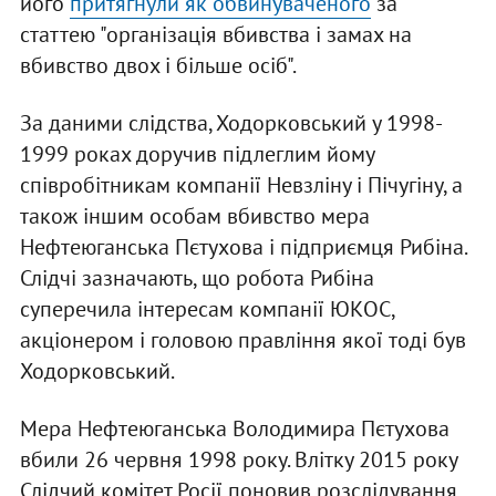
його
притягнули як обвинуваченого
за
статтею "організація вбивства і замах на
вбивство двох і більше осіб".
За даними слідства, Ходорковський у 1998-
1999 роках доручив підлеглим йому
співробітникам компанії Невзліну і Пічугіну, а
також іншим особам вбивство мера
Нефтеюганська Пєтухова і підприємця Рибіна.
Слідчі зазначають, що робота Рибіна
суперечила інтересам компанії ЮКОС,
акціонером і головою правління якої тоді був
Ходорковський.
Мера Нефтеюганська Володимира Пєтухова
вбили 26 червня 1998 року. Влітку 2015 року
Слідчий комітет Росії поновив розслідування