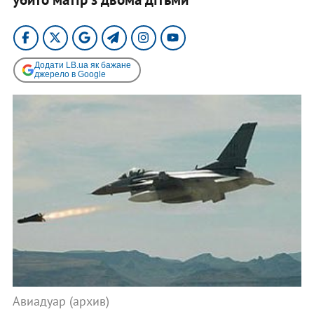
Додати LB.ua як бажане
джерело в Google
Авиадуар (архив)