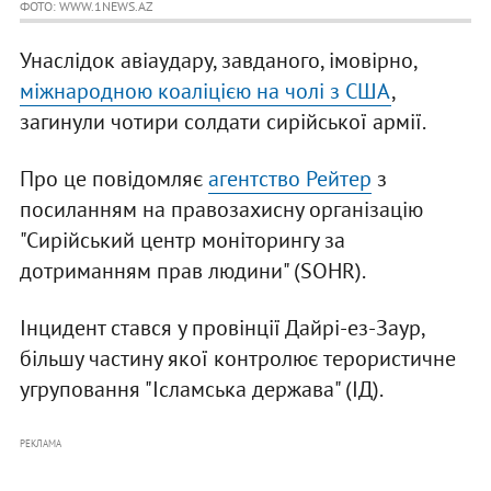
ФОТО: WWW.1NEWS.AZ
Унаслідок авіаудару, завданого, імовірно,
міжнародною коаліцією на чолі з США
,
загинули чотири солдати сирійської армії.
Про це повідомляє
агентство Рейтер
з
посиланням на правозахисну організацію
"Сирійський центр моніторингу за
дотриманням прав людини" (SOHR).
Інцидент стався у провінції Дайрі-ез-Заур,
більшу частину якої контролює терористичне
угруповання "Ісламська держава" (ІД).
РЕКЛАМА