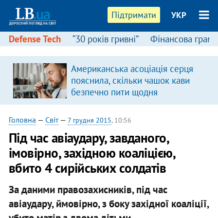
Підтримати
УКР
Defense Tech
“30 років гривні”
Фінансова грамо
Американська асоціація серця
пояснила, скільки чашок кави
безпечно пити щодня
Головна
—
Світ
—
7 грудня 2015
, 10:56
Під час авіаудару, завданого,
імовірно, західною коаліцією,
вбито 4 сирійських солдатів
За даними правозахисників, під час
авіаудару, ймовірно, з боку західної коаліції,
убито матір з двома дітьми