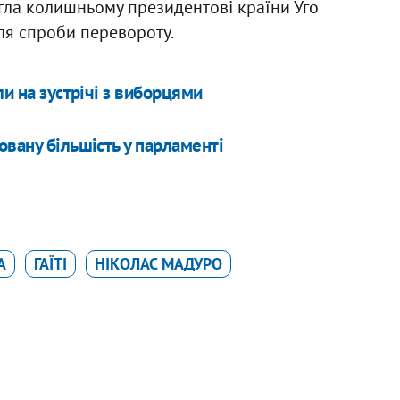
гла колишньому президентові країни Уго
сля спроби перевороту.
ли на зустрічі з виборцями
овану більшість у парламенті
А
ГАЇТІ
НІКОЛАС МАДУРО