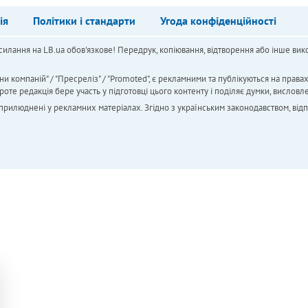
ія
Політики і стандарти
Угода конфіденційності
силання на LB.ua обов'язкове! Передрук, копіювання, відтворення або інше вико
ни компаній" / "Пресреліз" / "Promoted", є рекламними та публікуються на права
 редакція бере участь у підготовці цього контенту і поділяє думки, висловле
 оприлюднені у рекламних матеріалах. Згідно з українським законодавством, від