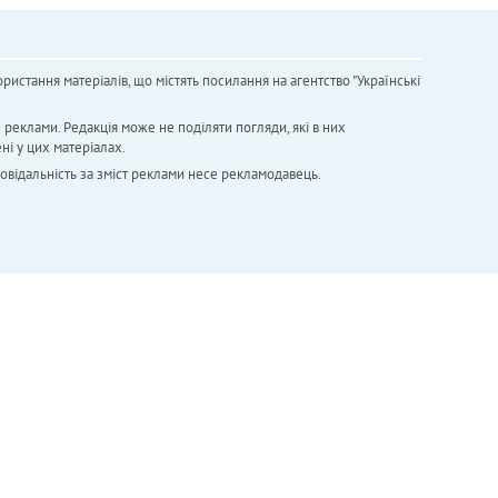
ристання матеріалів, що містять посилання на агентство "Українськi
х реклами. Редакція може не поділяти погляди, які в них
ні у цих матеріалах.
повідальність за зміст реклами несе рекламодавець.