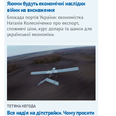
Якими будуть економічні наслідки
війни на виснаження
Блокада портів України: економістка
Наталія Колесніченко про експорт,
споживчі ціни, курс долара та шанси для
української економіки.
ТЕТЯНА НЕГОДА
Вся надія на діпстрайки. Чому просити