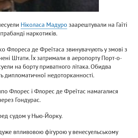
несуели
Ніколаса Мадуро
заарештували на Гаїті
нтрабанді наркотиків.
о Флореса де Фреїтаса звинувачують у змові з
ені Штати. Їх затримали в аеропорту Порт-о-
суели на борту приватного літака. Обидва
ть дипломатичної недоторканності.
мпо Флорес і Флорес де Фреїтас намагалися
ерез Гондурас.
ред судом у Нью-Йорку.
уже впливовою фігурою у венесуельському