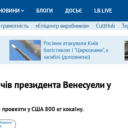
НОВИНИ
БЛОГИ
ДОСЬЄ
LB.LIVE
 грамотність
«Епіцентр виробників»
CultHub
Те
Росіяни атакували Київ
балістикою і "Цирконами", є
загиблі (доповнено)
ичів президента Венесуели у
провезти у США 800 кг кокаїну.
 бажане
e