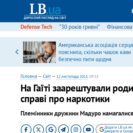
Defense Tech
“30 років гривні”
Фінансова
вив про
Американська асоціація серця
боку
пояснила, скільки чашок кави
безпечно пити щодня
Головна
—
Світ
—
12 листопада 2015
, 09:53
На Гаїті заарештували род
справі про наркотики
Племінники дружини Мадуро намагалися 
Додати LB.ua як
джерело в Googl