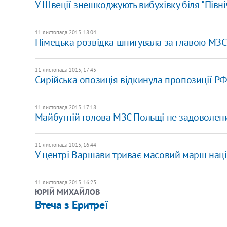
У Швеції знешкоджують вибухівку біля "Півні
11 листопада 2015, 18:04
Німецька розвідка шпигувала за главою МЗС 
11 листопада 2015, 17:45
Сирійська опозиція відкинула пропозиції РФ
11 листопада 2015, 17:18
Майбутній голова МЗС Польщі не задоволен
11 листопада 2015, 16:44
У центрі Варшави триває масовий марш наці
11 листопада 2015, 16:23
ЮРІЙ МИХАЙЛОВ
Втеча з Еритреї