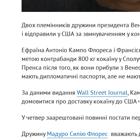
Двох племінників дружини президента Ве
і відправили у США за звинуваченням у ко
Ефраїна Антоніо Кампо Флореса і Франсіск
метою контрабанди 800 кг кокаїну у Сполуч
Пренса після того, як вони прибули з Вене
мають дипломатичні паспорти, але не маю
За даними видання
Wall Street Journal
, Ка
домовитися про доставку кокаїну до США ч
У четвер заарештовані повинні постати пе
Дружину
Мадуро Силію Флорес
вважають д