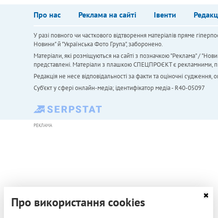
Про нас
Реклама на сайті
Івенти
Редакц
У разі повного чи часткового відтворення матеріалів пряме гіперпо
Новини" й "Українська Фото Група", заборонено.
Матеріали, які розміщуються на сайті з позначкою "Реклама" / "Нови
представлені. Матеріали з плашкою СПЕЦПРОЄКТ є рекламними, проте
Редакція не несе відповідальності за факти та оціночні судження,
Cуб'єкт у сфері онлайн-медіа; ідентифікатор медіа - R40-05097
РЕКЛАМА
Про використання cookies