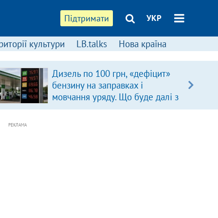
Підтримати
УКР
риторії культури
LB.talks
Нова країна
Дизель по 100 грн, «дефіцит»
бензину на заправках і
мовчання уряду. Що буде далі з
цінами на пальне?
РЕКЛАМА