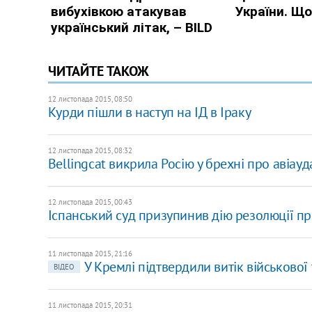
ЧИТАЙТЕ ТАКОЖ
12 листопада 2015, 08:50
Курди пішли в наступ на ІД в Іраку
12 листопада 2015, 08:32
Bellingcat викрила Росію у брехні про авіауд
12 листопада 2015, 00:43
Іспанський суд призупинив дію резолюції пр
11 листопада 2015, 21:16
У Кремлі підтвердили витік військової
ВІДЕО
11 листопада 2015, 20:31