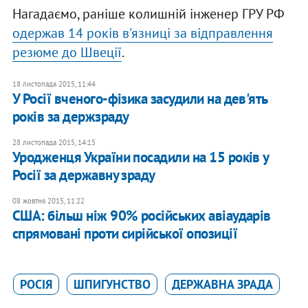
Нагадаємо, раніше колишній інженер ГРУ РФ
одержав 14 років в'язниці за відправлення
резюме до Швеції
.
18 листопада 2015, 11:44
У Росії вченого-фізика засудили на дев'ять
років за держзраду
28 листопада 2015, 14:15
Уродженця України посадили на 15 років у
Росії за державну зраду
08 жовтня 2015, 11:22
США: більш ніж 90% російських авіаударів
спрямовані проти сирійської опозиції
РОСІЯ
ШПИГУНСТВО
ДЕРЖАВНА ЗРАДА