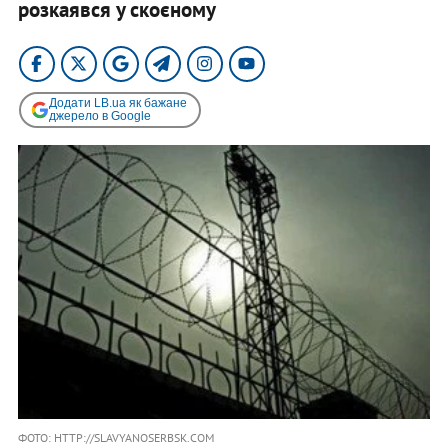
розкаявся у скоєному
Додати LB.ua як бажане
джерело в Google
ФОТО: HTTP://SLAVYANOSERBSK.COM