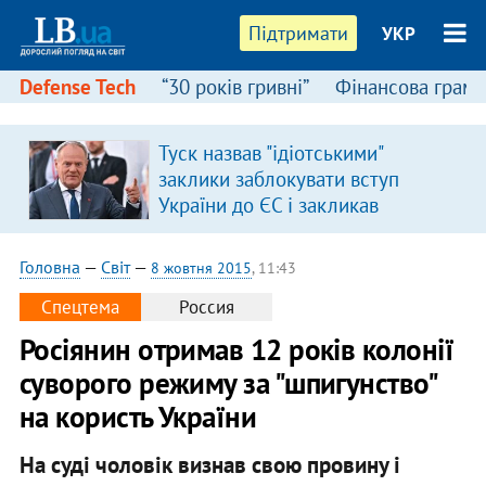
Підтримати
УКР
Defense Tech
“30 років гривні”
Фінансова грамо
Туск назвав "ідіотськими"
заклики заблокувати вступ
України до ЄС і закликав
припинити антиукраїнську
риторику
Головна
—
Світ
—
8 жовтня 2015
, 11:43
Спецтема
Россия
Росіянин отримав 12 років колонії
суворого режиму за "шпигунство"
на користь України
На суді чоловік визнав свою провину і