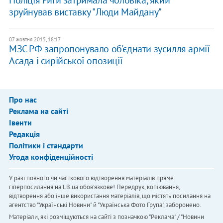
Поліція Риги затримала чоловіка, який
зруйнував виставку "Люди Майдану"
07 жовтня 2015, 18:17
МЗС РФ запропонувало об'єднати зусилля армії
Асада і сирійської опозиції
Про нас
Реклама на сайті
Івенти
Редакція
Політики і стандарти
Угода конфіденційності
У разі повного чи часткового відтворення матеріалів пряме
гіперпосилання на LB.ua обов'язкове! Передрук, копіювання,
відтворення або інше використання матеріалів, що містять посилання на
агентство "Українськi Новини" й "Українська Фото Група", заборонено.
Матеріали, які розміщуються на сайті з позначкою "Реклама" / "Новини