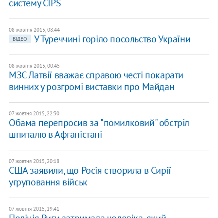
систему CIPS
08 жовтня 2015, 08:44
У Туреччині горіло посольство України
ВІДЕО
08 жовтня 2015, 00:45
МЗС Латвії вважає справою честі покарати
винних у розгромі виставки про Майдан
07 жовтня 2015, 22:30
Обама перепросив за "помилковий" обстріл
шпиталю в Афганістані
07 жовтня 2015, 20:18
США заявили, що Росія створила в Сирії
угруповання військ
07 жовтня 2015, 19:41