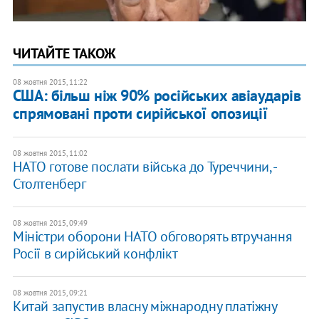
ЧИТАЙТЕ ТАКОЖ
08 жовтня 2015, 11:22
США: більш ніж 90% російських авіаударів
спрямовані проти сирійської опозиції
08 жовтня 2015, 11:02
НАТО готове послати війська до Туреччини, -
Столтенберг
08 жовтня 2015, 09:49
Міністри оборони НАТО обговорять втручання
Росії в сирійський конфлікт
08 жовтня 2015, 09:21
Китай запустив власну міжнародну платіжну