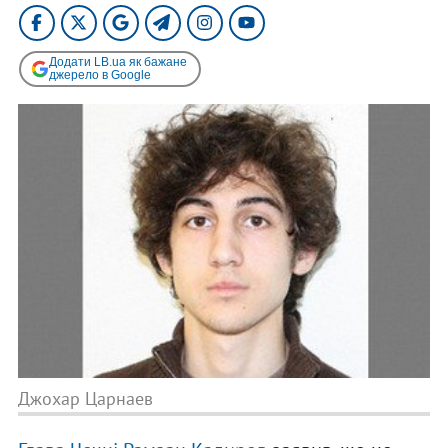
Додати LB.ua як бажане
джерело в Google
Джохар Царнаев