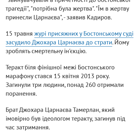
трагедії", "потрібна була жертва". "Їм в жертву
принесли Царнаєва", - заявив Кадиров.
15 травня
журі присяжних у Бостонському суді
засудило Джохара Царнаєва до страти
. Йому
зроблять смертельну ін'єкцію.
Теракт біля фінішної межі Бостонського
марафону стався 15 квітня 2013 року.
Загинули три людини, понад 260 отримали
поранення.
Брат Джохара Царнаєва Тамерлан, який
імовірно був ідеологом теракту, загинув під
час затримання.