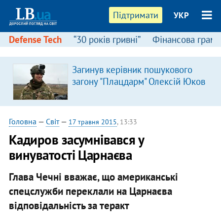
Підтримати
УКР
Defense Tech
“30 років гривні”
Фінансова грамо
Загинув керівник пошукового
загону "Плацдарм" Олексій Юков
Головна
—
Світ
—
17 травня 2015
, 13:33
Кадиров засумнівався у
винуватості Царнаєва
Глава Чечні вважає, що американські
спецслужби переклали на Царнаєва
відповідальність за теракт