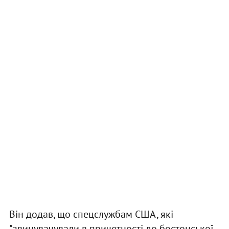
Він додав, що спецслужбам США, які
"звинувачували в причетності до бостонської