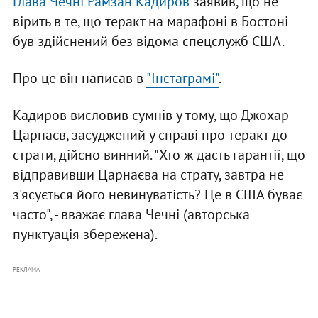
Глава Чечні Рамзан Кадиров
заявив, що не
вірить в те, що теракт на марафоні в Бостоні
був здійснений без відома спецслужб США.
Про це він написав в
"Інстаграмі"
.
Кадиров висловив сумнів у тому, що Джохар
Царнаєв, засуджений у справі про теракт до
страти, дійсно винний. "Хто ж дасть гарантії, що
відправивши Царнаєва на страту, завтра не
з'ясується його невинуватість? Це в США буває
часто", - вважає глава Чечні (авторська
пунктуація збережена).
РЕКЛАМА