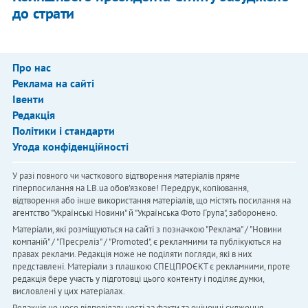
до страти
Про нас
Реклама на сайті
Івенти
Редакція
Політики і стандарти
Угода конфіденційності
У разі повного чи часткового відтворення матеріалів пряме
гіперпосилання на LB.ua обов'язкове! Передрук, копіювання,
відтворення або інше використання матеріалів, що містять посилання на
агентство "Українськi Новини" й "Українська Фото Група", заборонено.
Матеріали, які розміщуються на сайті з позначкою "Реклама" / "Новини
компаній" / "Пресреліз" / "Promoted", є рекламними та публікуються на
правах реклами. Редакція може не поділяти погляди, які в них
представлені. Матеріали з плашкою СПЕЦПРОЄКТ є рекламними, проте
редакція бере участь у підготовці цього контенту і поділяє думки,
висловлені у цих матеріалах.
Редакція не несе відповідальності за факти та оціночні судження,