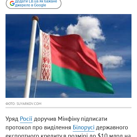
Додати LB.ua як бажане
джерело в Google
ФОТО: SUYARKOV.COM
Уряд
Росії
доручив Мінфіну підписати
протокол про виділення
Білорусі
державного
експортного кредиту в розмірі до $10 млрд на