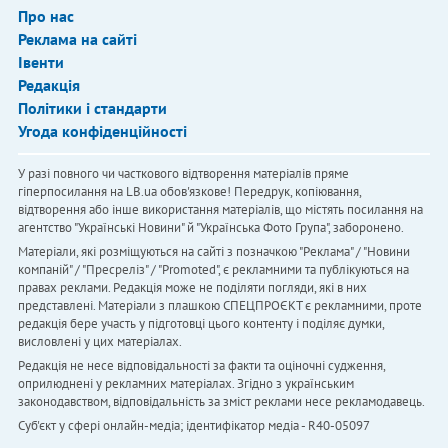
Про нас
Реклама на сайті
Івенти
Редакція
Політики і стандарти
Угода конфіденційності
У разі повного чи часткового відтворення матеріалів пряме
гіперпосилання на LB.ua обов'язкове! Передрук, копіювання,
відтворення або інше використання матеріалів, що містять посилання на
агентство "Українськi Новини" й "Українська Фото Група", заборонено.
Матеріали, які розміщуються на сайті з позначкою "Реклама" / "Новини
компаній" / "Пресреліз" / "Promoted", є рекламними та публікуються на
правах реклами. Редакція може не поділяти погляди, які в них
представлені. Матеріали з плашкою СПЕЦПРОЄКТ є рекламними, проте
редакція бере участь у підготовці цього контенту і поділяє думки,
висловлені у цих матеріалах.
Редакція не несе відповідальності за факти та оціночні судження,
оприлюднені у рекламних матеріалах. Згідно з українським
законодавством, відповідальність за зміст реклами несе рекламодавець.
Cуб'єкт у сфері онлайн-медіа; ідентифікатор медіа - R40-05097