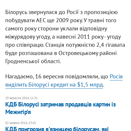
Білорусь звернулася до Росії з пропозицією
побудувати АЕС ще 2009 року. У травні того
самого року сторони уклали відповідну
міжурядову угоду, а навесні 2011 року - угоду
про співпрацю. Станція потужністю 2,4 гігавата
буде розташована в Островецькому районі
Гродненської області.
Нагадаємо, 16 вересня повідомляли, що
Росія
виділить Білорусі кредит на $1,5 млрд
.
29 вересня 2014, 11:31
КДБ Білорусі затримав продавців картин із
Межигір'я
02 жовтня 2014, 13:45
КДБ пригрозив в'язницею білорусам, які