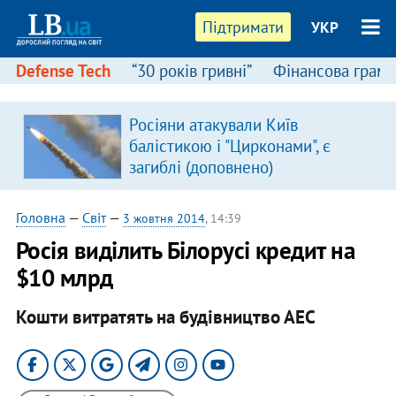
Підтримати
УКР
Defense Tech
“30 років гривні”
Фінансова грамо
:
Росіяни атакували Київ
балістикою і "Цирконами", є
загиблі (доповнено)
Головна
—
Світ
—
3 жовтня 2014
, 14:39
Росія виділить Білорусі кредит на
$10 млрд
Кошти витратять на будівництво АЕС