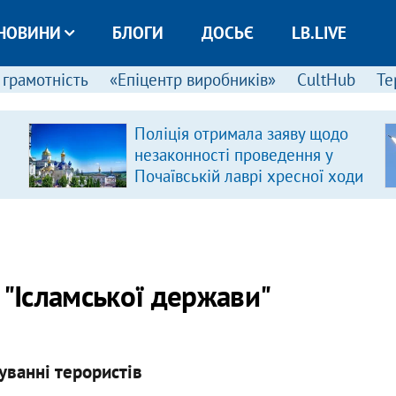
НОВИНИ
БЛОГИ
ДОСЬЄ
LB.LIVE
 грамотність
«Епіцентр виробників»
CultHub
Те
Поліція отримала заяву щодо
незаконності проведення у
Почаївській лаврі хресної ходи
 "Ісламської держави"
уванні терористів