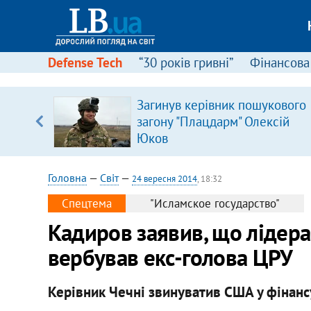
Defense Tech
“30 років гривні”
Фінансова
ою
Загинув керівник пошукового
пЛА. Є
загону "Плацдарм" Олексій
лено)
Юков
Головна
—
Світ
—
24 вересня 2014
, 18:32
Спецтема
"Исламское государство"
Кадиров заявив, що лідера
вербував екс-голова ЦРУ
Керівник Чечні звинуватив США у фінанс