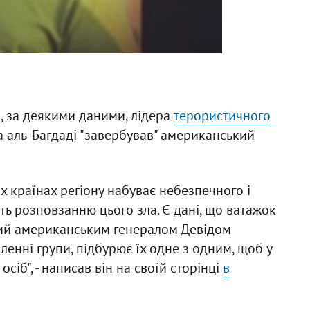
, за деякими даними, лідера
терористичного
 аль-Багдаді "завербував" американський
их країнах регіону набуває небезпечного і
ть розповзанню цього зла. Є дані, що ватажок
ний американським генералом Девідом
ленні групи, підбурює їх одне з одним, щоб у
 осіб", - написав він на своїй сторінці
в