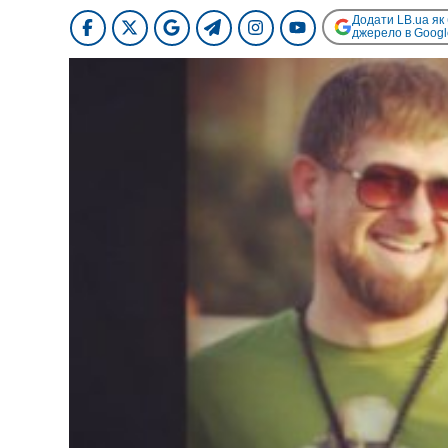
Додати LB.ua як
джерело в Googl