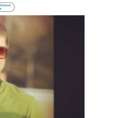
 бажане
e