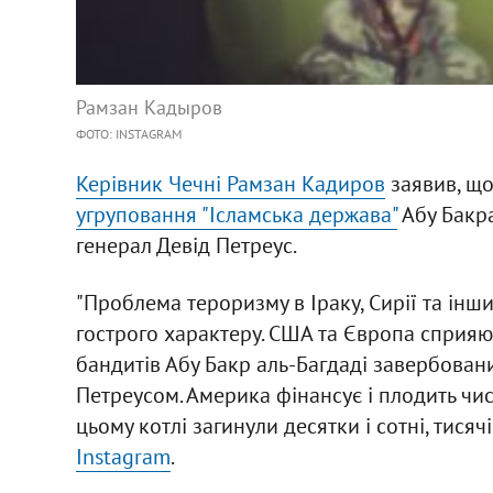
Рамзан Кадыров
ФОТО: INSTAGRAM
Керівник Чечні Рамзан Кадиров
заявив, що
угруповання "Ісламська держава"
Абу Бакра
генерал Девід Петреус.
"Проблема тероризму в Іраку, Сирії та інш
гострого характеру. США та Європа сприяю
бандитів Абу Бакр аль-Багдаді завербова
Петреусом. Америка фінансує і плодить чис
цьому котлі загинули десятки і сотні, тисячі
Instagram
.