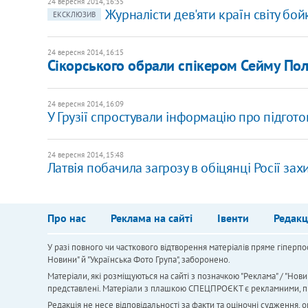
24 вересня 2014, 16:35
Журналісти дев'яти країн світу бо
ЕКСКЛЮЗИВ
24 вересня 2014, 16:15
Сікорського обрали спікером Сейму По
24 вересня 2014, 16:09
У Грузії спростували інформацію про підготов
24 вересня 2014, 15:48
Латвія побачила загрозу в обіцянці Росії за
Про нас
Реклама на сайті
Івенти
Редакц
У разі повного чи часткового відтворення матеріалів пряме гіперпо
Новини" й "Українська Фото Група", заборонено.
Матеріали, які розміщуються на сайті з позначкою "Реклама" / "Нови
представлені. Матеріали з плашкою СПЕЦПРОЄКТ є рекламними, проте
Редакція не несе відповідальності за факти та оціночні судження,