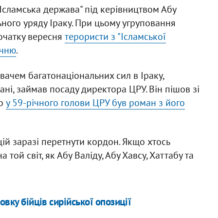
"Ісламська держава" під керівництвом Абу
ного уряду Іраку. При цьому угруповання
початку вересня
терористи з "Ісламської
ечню
.
вачем багатонаціональних сил в Іраку,
ні, займав посаду директора ЦРУ. Він пішов зі
що
у 59-річного голови ЦРУ був роман з його
 цій заразі перетнути кордон. Якщо хтось
той світ, як Абу Валіду, Абу Хавсу, Хаттабу та
овку бійців сирійської опозиції