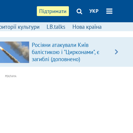
Підтримати
УКР
риторії культури
LB.talks
Нова країна
Росіяни атакували Київ
балістикою і "Цирконами", є
загиблі (доповнено)
РЕКЛАМА