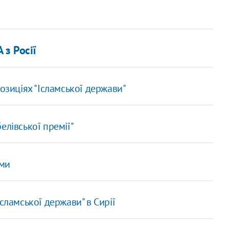
 з Росії
озиціях "Ісламської держави"
елівської премії"
ьми
сламської держави" в Сирії