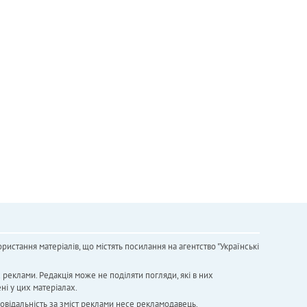
ристання матеріалів, що містять посилання на агентство "Українськi
х реклами. Редакція може не поділяти погляди, які в них
ні у цих матеріалах.
повідальність за зміст реклами несе рекламодавець.