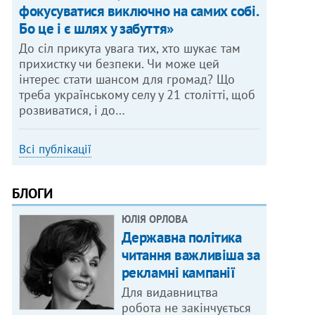
фокусуватися виключно на самих собі.
Бо це і є шлях у забуття»
До сіл прикута увага тих, хто шукає там
прихистку чи безпеки. Чи може цей
інтерес стати шансом для громад? Що
треба українському селу у 21 столітті, щоб
розвиватися, і до…
Всі публікації
БЛОГИ
ЮЛІЯ ОРЛОВА
Державна політика
читання важливіша за
рекламні кампанії
Для видавництва
робота не закінчується