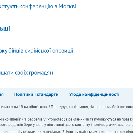
йкотують конференцію в Москві
льщі
ку бійців сирійської опозиції
хищати своїх громадян
ія
Політики і стандарти
Угода конфіденційності
силання на LB.ua обов'язкове! Передрук, копіювання, відтворення або інше вико
ни компаній" / "Пресреліз" / "Promoted", є рекламними та публікуються на права
 редакція бере участь у підготовці цього контенту і поділяє думки, висловле
 оприлюднені у рекламних матеріалах. Згідно з українським законодавством, від