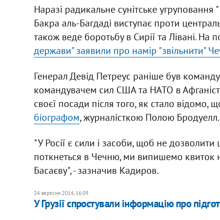
Наразі радикальне сунітське угруповання 
Бакра аль-Багдаді виступає проти централь
також веде боротьбу в Сирії та Лівані. На 
держави" заявили про намір "звільнити" Ч
Генерал Девід Петреус раніше був команду
командувачем сил США та НАТО в Афганіста
своєї посади після того, як стало відомо, 
біографом
, журналісткою Полою Бродуелл.
"У Росії є сили і засоби, щоб не дозволити
поткнеться в Чечню, ми випишемо квиток на 
Басаєву", - зазначив Кадиров.
24 вересня 2014, 16:09
У Грузії спростували інформацію про підгот