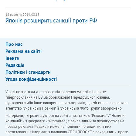
18 вересня 2014, 08:13
Японія розширить санкції проти РФ
Про нас
Реклама на сайті
Івенти
Редакція
Політики і стандарти
Угода конфіденційності
У разі повного чи часткового відтворення матеріалів пряме
гіперпосилання на LB.ua обов'язкове! Передрук, копіювання,
відтворення або інше використання матеріалів, що містять посилання на
агентство "Українськi Новини" й "Українська Фото Група", заборонено.
Матеріали, які розміщуються на сайті з позначкою "Реклама" / "Новини
компаній" / "Пресреліз" / "Promoted", є рекламними та публікуються на
правах реклами. Редакція може не поділяти погляди, які в них
представлені. Матеріали з плашкою СПЕЦПРОЄКТ є рекламними, проте