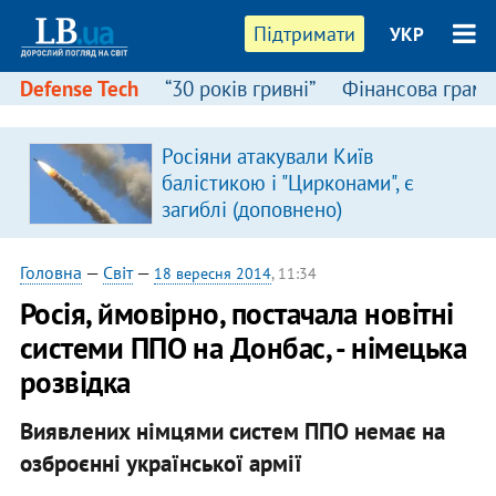
Підтримати
УКР
Defense Tech
“30 років гривні”
Фінансова грамо
Росіяни атакували Київ
в
балістикою і "Цирконами", є
загиблі (доповнено)
Головна
—
Світ
—
18 вересня 2014
, 11:34
Росія, ймовірно, постачала новітні
системи ППО на Донбас, - німецька
розвідка
Виявлених німцями систем ППО немає на
озброєнні української армії