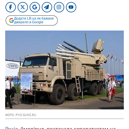
Додати LB.ua як бажане
джерело в Google
ФОТО: PVO.GUNS.RU