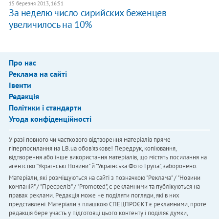
15 березня 2013, 16:51
За неделю число сирийских беженцев
увеличилось на 10%
Про нас
Реклама на сайті
Івенти
Редакція
Політики і стандарти
Угода конфіденційності
У разі повного чи часткового відтворення матеріалів пряме
гіперпосилання на LB.ua обов'язкове! Передрук, копіювання,
відтворення або інше використання матеріалів, що містять посилання на
агентство "Українськi Новини" й "Українська Фото Група", заборонено.
Матеріали, які розміщуються на сайті з позначкою "Реклама" / "Новини
компаній" / "Пресреліз" / "Promoted", є рекламними та публікуються на
правах реклами. Редакція може не поділяти погляди, які в них
представлені. Матеріали з плашкою СПЕЦПРОЄКТ є рекламними, проте
редакція бере участь у підготовці цього контенту і поділяє думки,