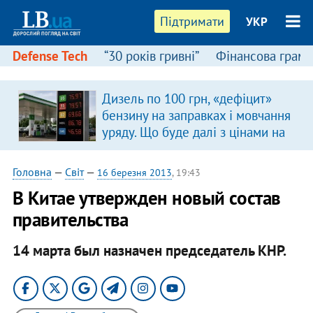
Підтримати
УКР
Defense Tech
“30 років гривні”
Фінансова грамо
Дизель по 100 грн, «дефіцит»
бензину на заправках і мовчання
уряду. Що буде далі з цінами на
пальне?
Головна
—
Світ
—
16 березня 2013
, 19:43
В Китае утвержден новый состав
правительства
14 марта был назначен председатель КНР.