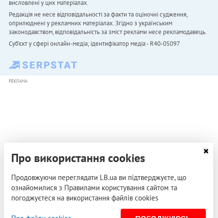
висловлені у цих матеріалах.
Редакція не несе відповідальності за факти та оціночні судження,
оприлюднені у рекламних матеріалах. Згідно з українським
законодавством, відповідальність за зміст реклами несе рекламодавець.
Cуб'єкт у сфері онлайн-медіа; ідентифікатор медіа - R40-05097
РЕКЛАМА
Про використання cookies
Продовжуючи переглядати LB.ua ви підтверджуєте, що
ознайомилися з Правилами користування сайтом та
погоджуєтеся на використання файлів cookies