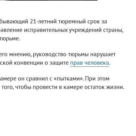
отбывающий 21-летний тюремный срок за
правление исправительных учреждений страны,
тюрьме.
о его мнению, руководство тюрьмы нарушает
йской конвенции о защите
прав человека
.
амере он сравнил с «пытками». При этом
 того, чтобы провести в камере остаток жизни.