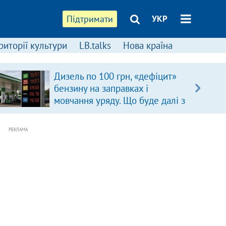
Підтримати
УКР
риторії культури
LB.talks
Нова країна
Дизель по 100 грн, «дефіцит»
бензину на заправках і
мовчання уряду. Що буде далі з
цінами на пальне?
РЕКЛАМА