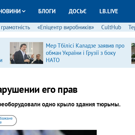
НОВИНИ
БЛОГИ
ДОСЬЄ
LB.LIVE
 грамотність
«Епіцентр виробників»
CultHub
Те
Мер Тбілісі Каладзе заявив про
обман України і Грузії з боку
и
НАТО
арушении его прав
ереоборудовали одно крыло здания тюрьмы.
 бажане
e