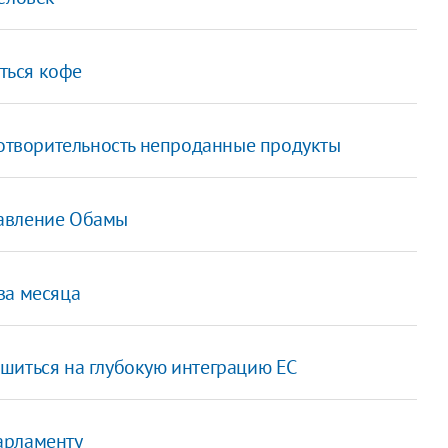
аться кофе
готворительность непроданные продукты
равление Обамы
ва месяца
шиться на глубокую интеграцию ЕС
арламенту