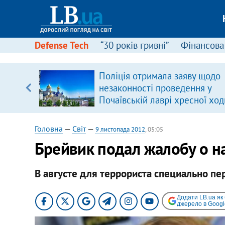
Defense Tech
“30 років гривні”
Фінансова
ового
Поліція отримала заяву щодо
ій
незаконності проведення у
Почаївській лаврі хресної ход
Головна
—
Світ
—
9 листопада 2012
, 05:05
Брейвик подал жалобу о н
В августе для террориста специально п
Додати LB.ua як
джерело в Googl