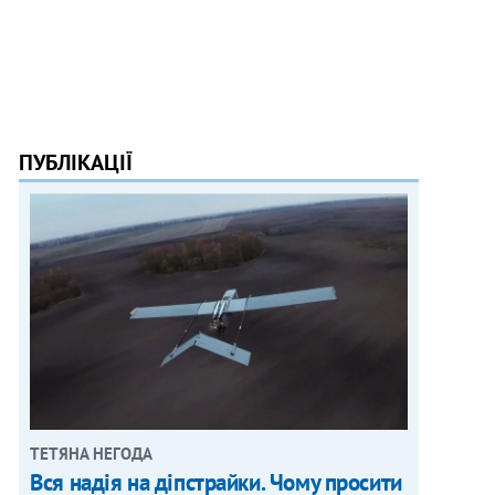
ПУБЛІКАЦІЇ
ТЕТЯНА НЕГОДА
Вся надія на діпстрайки. Чому просити