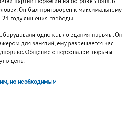
очей партии Норвегии на острове Утойя. В
человек. Он был приговорен к максимальному
 21 году лишения свободы.
еоборудовали одно крыло здания тюрьмы. Он
ажером для занятий, ему разрешается час
м дворике. Общение с персоналом тюрьмы
т в день.
ским, но необходимым