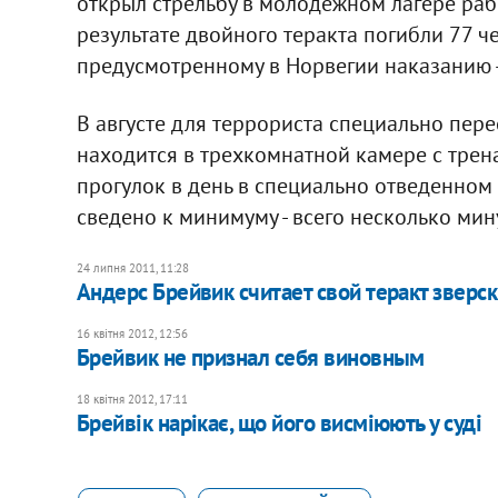
открыл стрельбу в молодежном лагере раб
результате двойного теракта погибли 77 
предусмотренному в Норвегии наказанию -
В августе для террориста специально пер
находится в трехкомнатной камере с трен
прогулок в день в специально отведенно
сведено к минимуму - всего несколько мину
24 липня 2011, 11:28
Андерс Брейвик считает свой теракт звер
16 квітня 2012, 12:56
Брейвик не признал себя виновным
18 квітня 2012, 17:11
Брейвік нарікає, що його висміюють у суді