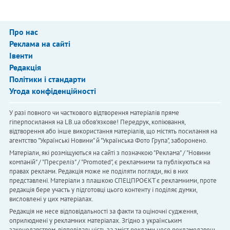
Про нас
Реклама на сайті
Івенти
Редакція
Політики і стандарти
Угода конфіденційності
У разі повного чи часткового відтворення матеріалів пряме
гіперпосилання на LB.ua обов'язкове! Передрук, копіювання,
відтворення або інше використання матеріалів, що містять посилання на
агентство "Українськi Новини" й "Українська Фото Група", заборонено.
Матеріали, які розміщуються на сайті з позначкою "Реклама" / "Новини
компаній" / "Пресреліз" / "Promoted", є рекламними та публікуються на
правах реклами. Редакція може не поділяти погляди, які в них
представлені. Матеріали з плашкою СПЕЦПРОЄКТ є рекламними, проте
редакція бере участь у підготовці цього контенту і поділяє думки,
висловлені у цих матеріалах.
Редакція не несе відповідальності за факти та оціночні судження,
оприлюднені у рекламних матеріалах. Згідно з українським
законодавством, відповідальність за зміст реклами несе рекламодавець.