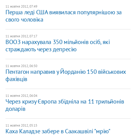
11 жовтня 2012, 07:49
Перша леді США виявилася популярнішою за
свого чоловіка
11 жовтня 2012, 07:17
ВООЗ нарахувала 350 мільйонів осіб, які
страждають через депресію
11 жовтня 2012, 06:50
Пентагон направив у Йорданію 150 військових
фахівців
11 жовтня 2012, 06:04
Через кризу Європа збідніла на 11 трильйонів
доларів
11 жовтня 2012, 05:15
Каха Каладзе забере в Саакашвілі "мрію"