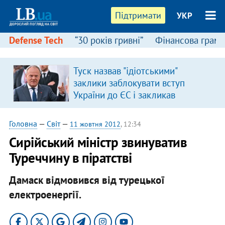
Підтримати
УКР
Defense Tech
“30 років гривні”
Фінансова грамо
Туск назвав "ідіотськими"
заклики заблокувати вступ
України до ЄС і закликав
припинити антиукраїнську
риторику
Головна
—
Світ
—
11 жовтня 2012
, 12:34
Сирійський міністр звинуватив
Туреччину в піратстві
Дамаск відмовився від турецької
електроенергії.