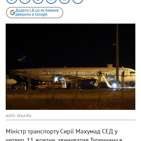
Додати LB.ua як бажане
джерело в Google
ФОТО: EPA/UPG
Міністр транспорту Сирії Махумад СЕД у
четвер, 11 жовтня, звинуватив Туреччину в