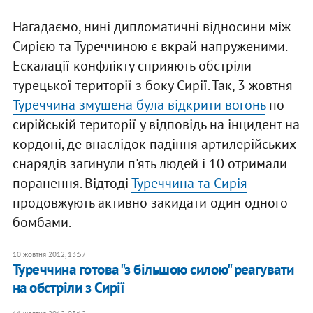
Нагадаємо, нині дипломатичні відносини між
Сирією та Туреччиною є вкрай напруженими.
Ескалації конфлікту сприяють обстріли
турецької території з боку Сирії. Так, 3 жовтня
Туреччина змушена була відкрити вогонь
по
сирійській території у відповідь на інцидент на
кордоні, де внаслідок падіння артилерійських
снарядів загинули п'ять людей і 10 отримали
поранення. Відтоді
Туреччина та Сирія
продовжують активно закидати один одного
бомбами.
10 жовтня 2012, 13:57
Туреччина готова "з більшою силою" реагувати
на обстріли з Сирії